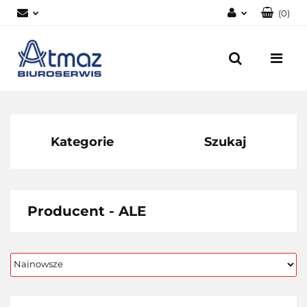
(
0
)
Zaloguj się
Zarejestruj się
Dodaj zgłoszenie
Zgody cookies
Kategorie
Szukaj
Producent - ALE