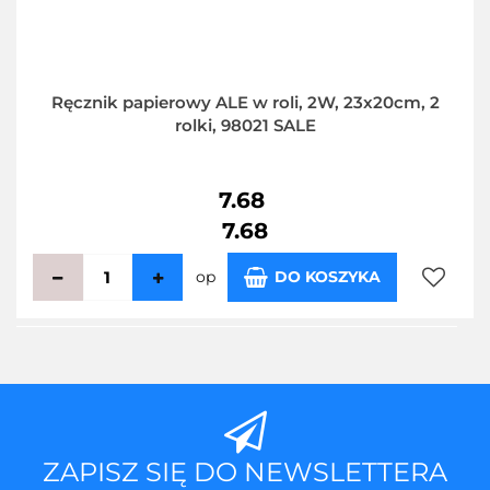
Ręcznik papierowy ALE w roli, 2W, 23x20cm, 2
rolki, 98021 SALE
7.68
7.68
op
DO KOSZYKA
Do
przecho
ZAPISZ SIĘ DO NEWSLETTERA