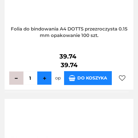
Folia do bindowania A4 DOTTS przezroczysta 0.15
mm opakowanie 100 szt.
39.74
39.74
op
DO KOSZYKA
Do
przecho