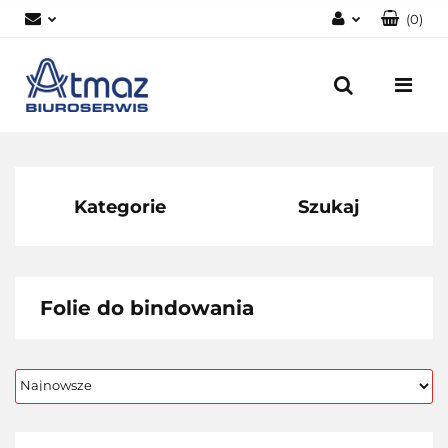
(
0
)
Zaloguj się
Zarejestruj się
Dodaj zgłoszenie
Zgody cookies
Kategorie
Szukaj
Folie do bindowania