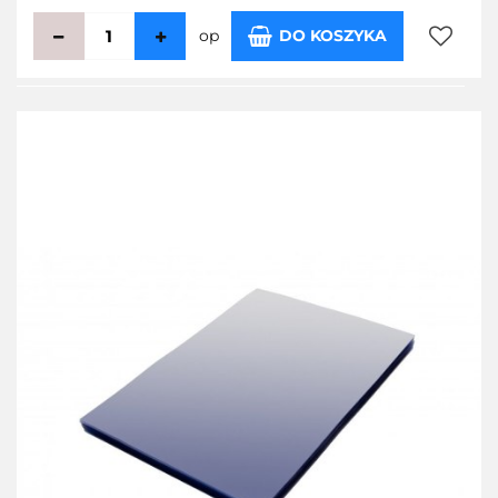
op
DO KOSZYKA
Do
przecho