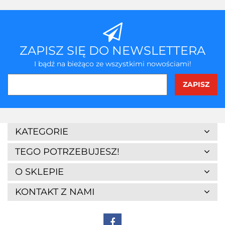
przecho
ZAPISZ SIĘ DO NEWSLETTERA
I bądź na bieżąco ze wszystkimi nowościami!
KATEGORIE
TEGO POTRZEBUJESZ!
O SKLEPIE
KONTAKT Z NAMI