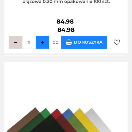
brązowa 0.20 mm opakowanie 100 szt.
84.98
84.98
op
DO KOSZYKA
Do
przecho