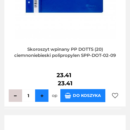
Skoroszyt wpinany PP DOTTS (20)
ciemnoniebieski polipropylen SPP-DOT-02-09
23.41
23.41
op
DO KOSZYKA
Do
przecho