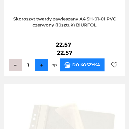
Skoroszyt twardy zawieszany A4 SH-01-01 PVC
czerwony (10sztuk) BIURFOL
22.57
22.57
op
DO KOSZYKA
Do
przecho