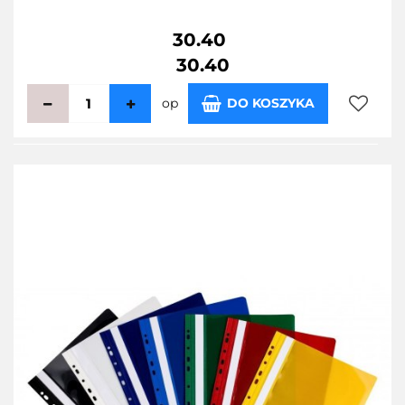
30.40
30.40
op
DO KOSZYKA
Do
przecho