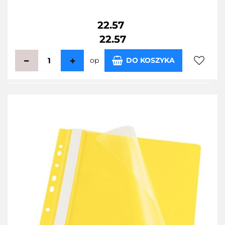
22.57
22.57
op
DO KOSZYKA
Do
przecho