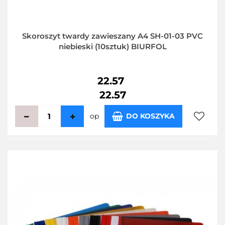
Skoroszyt twardy zawieszany A4 SH-01-03 PVC
niebieski (10sztuk) BIURFOL
22.57
22.57
op
DO KOSZYKA
Do
przecho