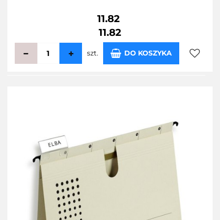
11.82
11.82
szt.
DO KOSZYKA
Do
przecho