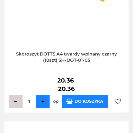
Skoroszyt DOTTS A4 twardy wpinany czarny
(10szt) SH-DOT-01-05
20.36
20.36
op
DO KOSZYKA
Do
przecho