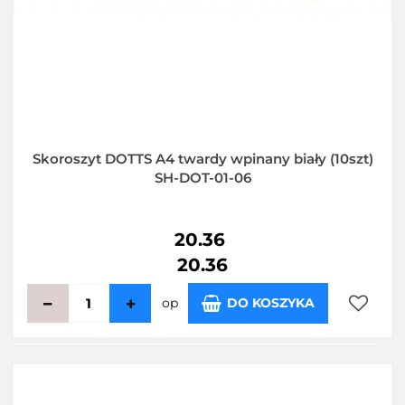
Skoroszyt DOTTS A4 twardy wpinany biały (10szt)
SH-DOT-01-06
20.36
20.36
op
DO KOSZYKA
Do
przecho