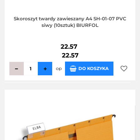
Skoroszyt twardy zawieszany A4 SH-01-07 PVC
siwy (10sztuk) BIURFOL
22.57
22.57
op
DO KOSZYKA
Do
przecho