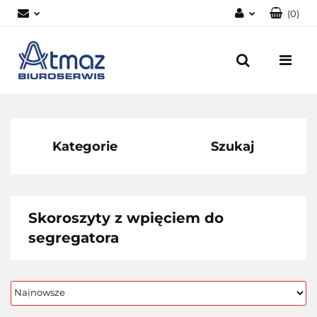
(
0
)
Zaloguj się
Zarejestruj się
Dodaj zgłoszenie
Zgody cookies
Kategorie
Szukaj
Skoroszyty z wpięciem do
segregatora