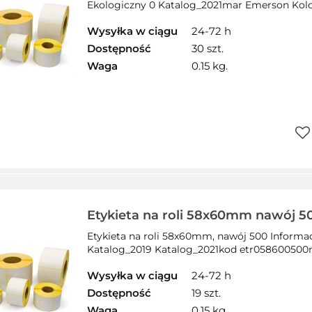
Ekologiczny 0 Katalog_2021mar Emerson Kolor
Wysyłka w ciągu
24-72 h
Dostępność
30 szt.
Waga
0.15 kg.
Do
prz
Etykieta na roli 58x60mm nawój 
etrt058x0600500F
Etykieta na roli 58x60mm, nawój 500 Informa
Katalog_2019 Katalog_2021kod etr058600500n K
Wysyłka w ciągu
24-72 h
Dostępność
19 szt.
Waga
0.15 kg.