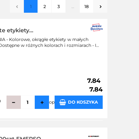
1
2
3
...
18
te etykiety
łym klejem,
Kolorowe, okrągłe etykiety w małych
ostępne w różnych kolorach i rozmiarach • I...
7.84
7.84
op
DO KOSZYKA
zechowalni