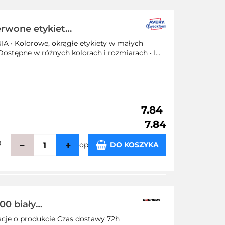
zechowalni
erwone etykiety
łym klejem,
Kolorowe, okrągłe etykiety w małych
ostępne w różnych kolorach i rozmiarach • I...
7.84
7.84
op
DO KOSZYKA
zechowalni
00 biały
acje o produkcie Czas dostawy 72h