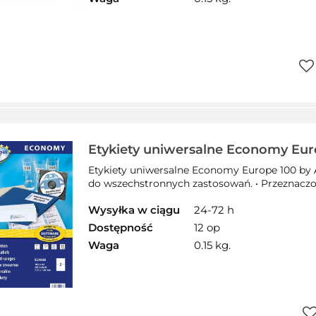
Do
prz
Etykiety uniwersalne Economy Eur
Zweckform, A4, 100 ark./op., 210 x 
Etykiety uniwersalne Economy Europe 100 by 
ELA026
do wszechstronnych zastosowań. • Przeznaczo
Wysyłka w ciągu
24-72 h
Dostępność
12 op
Waga
0.15 kg.