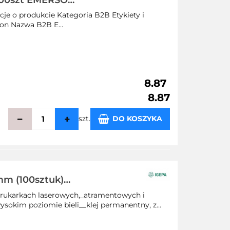
1000szt EMERSON
cje o produkcie Kategoria B2B Etykiety i
on Nazwa B2B E...
8.87
8.87
szt.
DO KOSZYKA
echowalni
mm (100sztuk)
rukarkach laserowych,_atramentowych i
sokim poziomie bieli__klej permanentny, z...