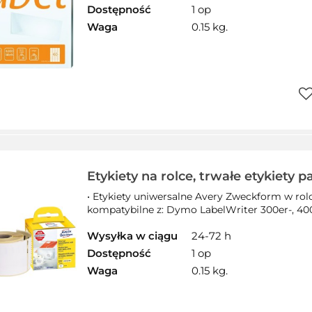
Dostępność
1 op
Waga
0.15 kg.
Do
pr
Etykiety na rolce, trwałe etykiety 
70 mm, etykiety do termodruku, bia
• Etykiety uniwersalne Avery Zweckform w rol
samoprzylepne, 320 etyk. / 1 rol
kompatybilne z: Dymo LabelWriter 300er-, 400er
Wysyłka w ciągu
24-72 h
Dostępność
1 op
Waga
0.15 kg.