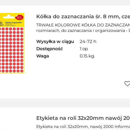
pr
Kółka do zaznaczania śr. 8 mm, cz
papierowe, etykiety okrągłe z trwa
TRWAŁE KOLOROWE KÓŁKA DO ZAZNACZANIA • 
etykiety do oznaczenia 416 etyk.
rozmiarach, do zaznaczania i organizowania • D
Wysyłka w ciągu
24-72 h
Dostępność
1 op
Waga
0.15 kg.
Do
pr
Etykieta na roli 32x20mm nawój 20
etr032x00202000zgwk EMERSON
Etykieta na roli 32x20mm, nawój 2000 Inform