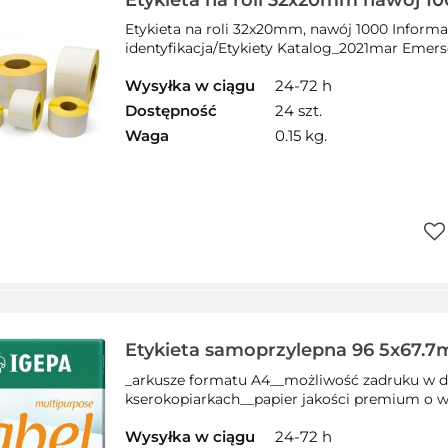
Etykieta na roli 32x20mm nawój 
etr032x00201000n
Etykieta na roli 32x20mm, nawój 1000 Informa
identyfikacja/Etykiety Katalog_2021mar Emers
Wysyłka w ciągu
24-72 h
Dostępność
24 szt.
Waga
0.15 kg.
Do
prz
Etykieta samoprzylepna 96 5x67.7
CONTILABEL EA-965x677
_arkusze formatu A4__możliwość zadruku w d
kserokopiarkach__papier jakości premium o wy
Wysyłka w ciągu
24-72 h