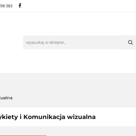
698 383
IE
NOWOŚCI
AKTUALNOŚCI
O NAS
KON
ORIE
NOWOŚCI
AKTUALNOŚCI
O NAS
KONTAKT
zualna
ykiety i Komunikacja wizualna