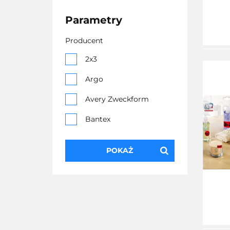
Parametry
Producent
2x3
Argo
Avery Zweckform
Bantex
Biurfol
POKAŻ
Dotts
Durable
Dymo
Emerson