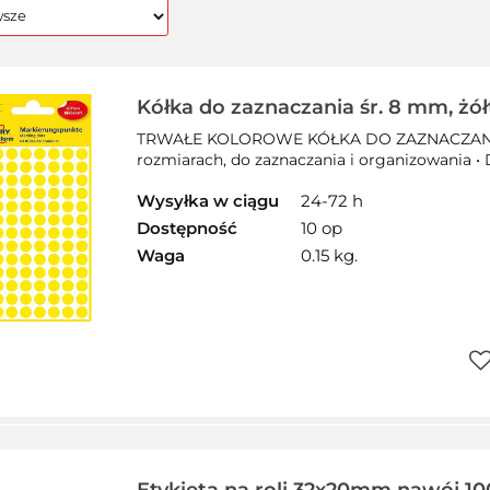
Kółka do zaznaczania śr. 8 mm, żół
papierowe, etykiety okrągłe z trwa
TRWAŁE KOLOROWE KÓŁKA DO ZAZNACZANIA • 
etykiety do oznaczenia 416 etyk. / o
rozmiarach, do zaznaczania i organizowania • D
Wysyłka w ciągu
24-72 h
Dostępność
10 op
Waga
0.15 kg.
Do
pr