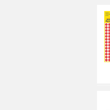
Igepa
Memobe
Nobo
Panta Plast
Poligraf