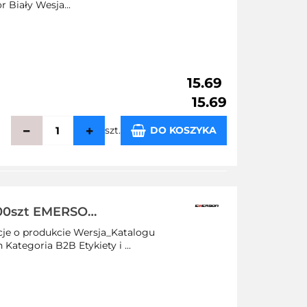
 Biały Wesja...
15.69
15.69
szt.
DO KOSZYKA
echowalni
500szt EMERSON
cje o produkcie Wersja_Katalogu
ategoria B2B Etykiety i ...