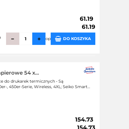
61.19
61.19
op
DO KOSZYKA
zechowalni
papierowe 54 x
łe etykiety
ce do drukarek termicznych • Są
-, 450er-Serie, Wireless, 4XL; Seiko Smart...
154.73
154.73