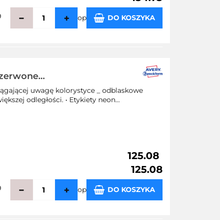
op
DO KOSZYKA
zechowalni
czerwone
nym klejem,
iągającej uwagę kolorystyce _ odblaskowe
iety
kszej odległości. • Etykiety neon...
125.08
125.08
op
DO KOSZYKA