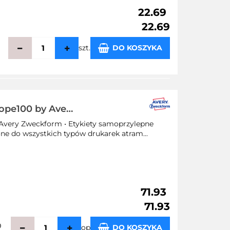
22.69
22.69
szt.
DO KOSZYKA
echowalni
ope100 by Avery
148 mm, białe
Avery Zweckform • Etykiety samoprzylepne
ne do wszystkich typów drukarek atram...
71.93
71.93
op
DO KOSZYKA