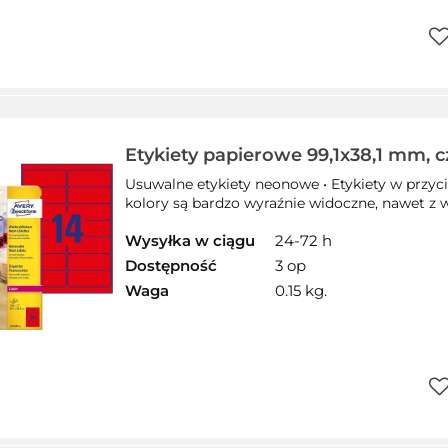
Do
pr
Etykiety papierowe 99,1x38,1 mm, 
neonowe kolory, etykiety z usuwal
Usuwalne etykiety neonowe • Etykiety w przyc
etykiety do oznaczenia 25 ark., etyk
kolory są bardzo wyraźnie widoczne, nawet z wię
Wysyłka w ciągu
24-72 h
Dostępność
3 op
Waga
0.15 kg.
Do