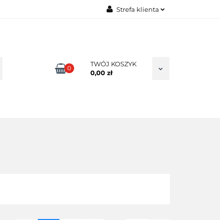
Strefa klienta
TAKT
Zaloguj się
Zarejestruj się
Dodaj zgłoszenie
TWÓJ KOSZYK
0
0,00 zł
Zgody cookies