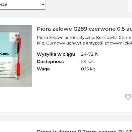
Pióra żelowe G289 czerwone 0.5 
AMA1289816 OPEN długopis żelowy
Pióro żelowe automatyczne. Końcówka 0,5 mm
klip. Gumowy uchwyt z antypoślizgowymi żłob
Wysyłka w ciągu
24-72 h
Dostępność
24 szt.
Waga
0.15 kg.
Do
prz