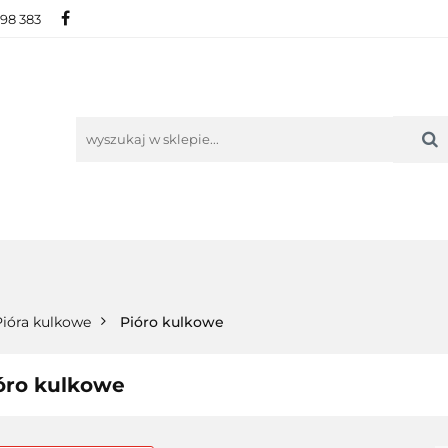
698 383
IE
NOWOŚCI
AKTUALNOŚCI
O NAS
KON
ORIE
NOWOŚCI
AKTUALNOŚCI
O NAS
KONTAKT
Pióra kulkowe
Pióro kulkowe
óro kulkowe