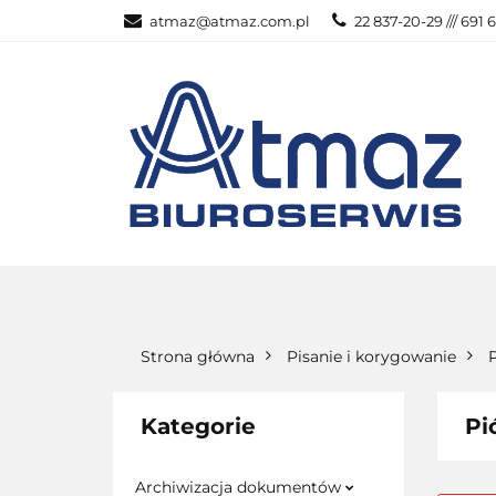
atmaz@atmaz.com.pl
22 837-20-29 /// 691 
KATEGOR
WSZYSTKIE KATEGORIE
KATEG
Strona główna
Pisanie i korygowanie
Kategorie
Pi
Archiwizacja dokumentów