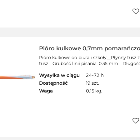
Do
prz
Pióro kulkowe 0,7mm pomarańcz
PENTEL
Pióro kulkowe do biura i szkoły__Płynny tusz
tusz__Grubość linii pisania: 0.35 mm__Długość l
Wysyłka w ciągu
24-72 h
Dostępność
19 szt.
Waga
0.15 kg.
Do