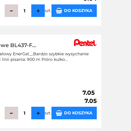
szt.
DO KOSZYKA
echowalni
owe BL437-F
 żelowy EnerGel__Bardzo szybkie wysychanie
inii pisania: 900 m Pióro kulko...
7.05
7.05
szt.
DO KOSZYKA