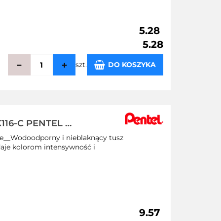
5.28
5.28
szt.
DO KOSZYKA
echowalni
K116-C PENTEL -
ze__Wodoodporny i nieblaknący tusz
daje kolorom intensywność i
9.57