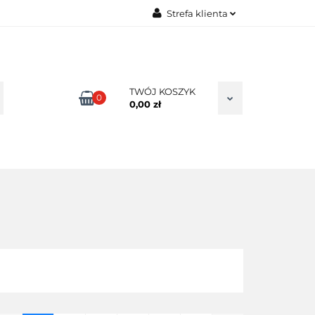
Strefa klienta
TAKT
Zaloguj się
Zarejestruj się
Dodaj zgłoszenie
TWÓJ KOSZYK
0
0,00 zł
Zgody cookies