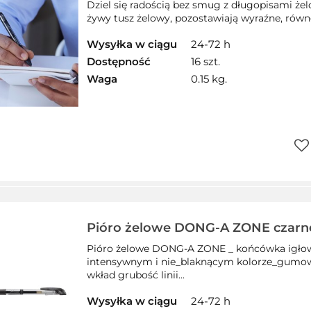
PAPER MATE
Dziel się radością bez smug z długopisami ż
żywy tusz żelowy, pozostawiają wyraźne, równe l
Wysyłka w ciągu
24-72 h
Dostępność
16 szt.
Waga
0.15 kg.
Do
prz
Pióro żelowe DONG-A ZONE czarn
Pióro żelowe DONG-A ZONE _ końcówka igło
intensywnym i nie_blaknącym kolorze_gumo
wkład grubość linii...
Wysyłka w ciągu
24-72 h