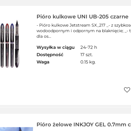
prz
Pióro kulkowe UNI UB-205 czarne
- Pióro kulkowe Jetstream SX_217 _- z szy
wodoodpornym i odpornym na blaknięcie; _- tu
dla os...
Wysyłka w ciągu
24-72 h
Dostępność
17 szt.
Waga
0.15 kg.
Do
prz
Pióro żelowe INKJOY GEL 0.7mm c