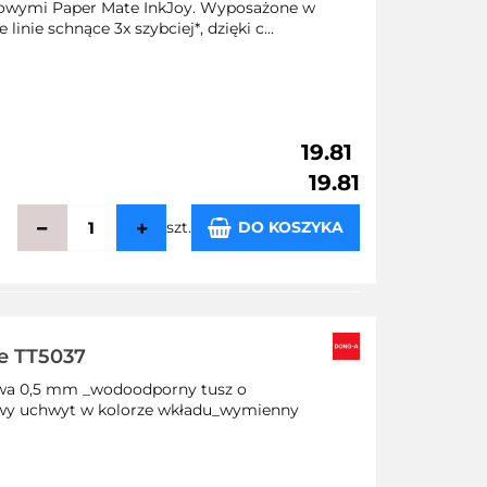
elowymi Paper Mate InkJoy. Wyposażone w
inie schnące 3x szybciej*, dzięki c...
19.81
19.81
szt.
DO KOSZYKA
echowalni
e TT5037
wa 0,5 mm _wodoodporny tusz o
wy uchwyt w kolorze wkładu_wymienny