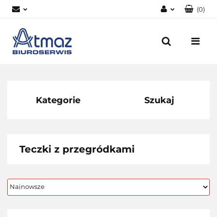
(
0
)
Zaloguj się
Zarejestruj się
Dodaj zgłoszenie
Zgody cookies
Kategorie
Szukaj
Teczki z przegródkami