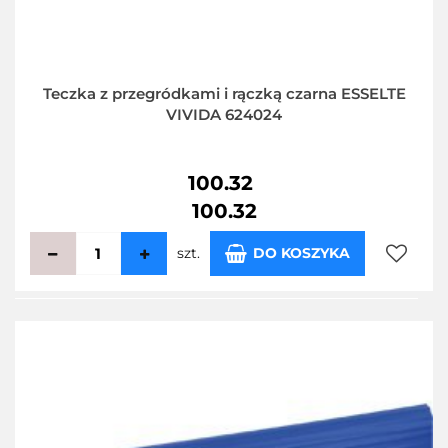
Teczka z przegródkami i rączką czarna ESSELTE
VIVIDA 624024
100.32
100.32
szt.
DO KOSZYKA
Do
przecho