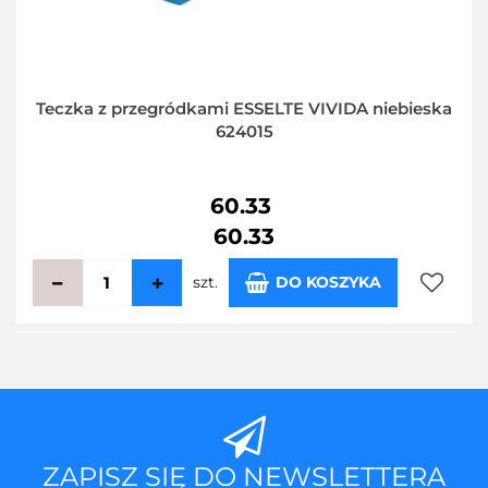
Teczka z przegródkami ESSELTE VIVIDA niebieska
624015
60.33
60.33
szt.
DO KOSZYKA
Do
przecho
ZAPISZ SIĘ DO NEWSLETTERA