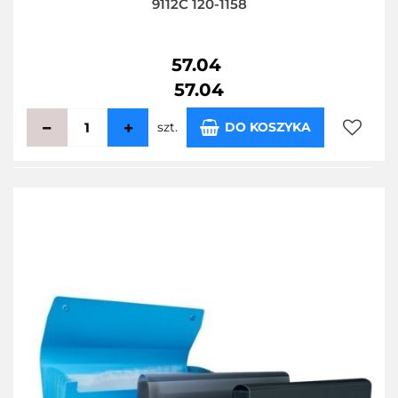
9112C 120-1158
57.04
57.04
szt.
DO KOSZYKA
Do
przecho