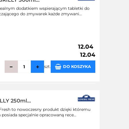
 BRILLY 500ml
idealnym dodatkiem wspierającym tabletki do
czającego do zmywarek każde zmywani...
12.04
12.04
szt.
DO KOSZYKA
echowalni
ILLY 250ml
Fresh to nowoczesny produkt dzięki któremu
posiada specjalnie opracowaną rece...