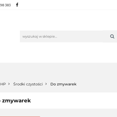
698 383
IE
NOWOŚCI
AKTUALNOŚCI
O NAS
KON
ORIE
NOWOŚCI
AKTUALNOŚCI
O NAS
KONTAKT
 BHP
Środki czystości
Do zmywarek
 zmywarek