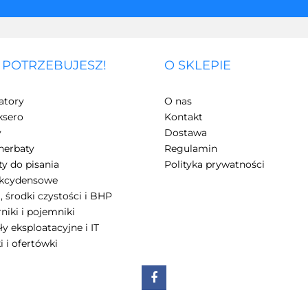
 POTRZEBUJESZ!
O SKLEPIE
atory
O nas
ksero
Kontakt
y
Dostawa
herbaty
Regulamin
y do pisania
Polityka prywatności
akcydensowe
, środki czystości i BHP
niki i pojemniki
ły eksploatacyjne i IT
i i ofertówki