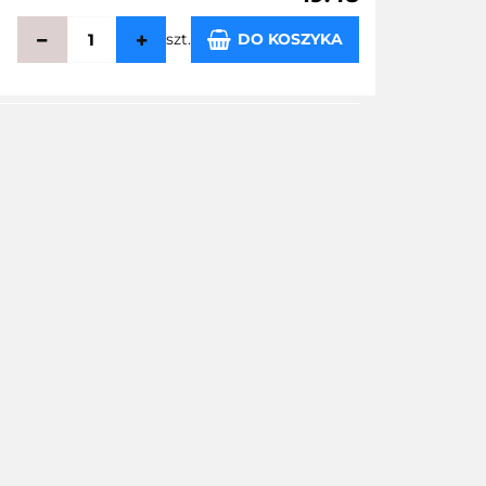
szt.
DO KOSZYKA
echowalni