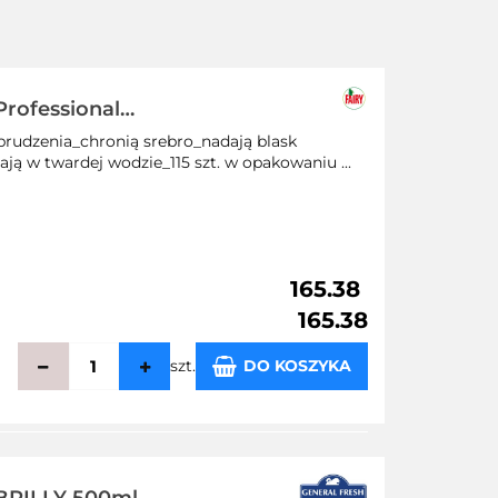
Professional
rudzenia_chronią srebro_nadają blask
ą w twardej wodzie_115 szt. w opakowaniu ...
165.38
165.38
szt.
DO KOSZYKA
echowalni