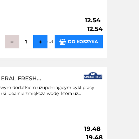
12.54
12.54
szt.
DO KOSZYKA
echowalni
ENERAL FRESH
kowym dodatkiem uzupełniającym cykl pracy
ki idealnie zmiękcza wodę, która uż...
19.48
19.48