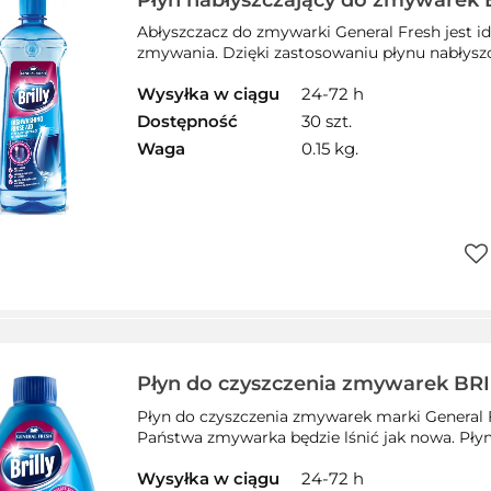
Płyn nabłyszczający do zmywarek
GENERAL FRESH 08106
Abłyszczacz do zmywarki General Fresh jest 
zmywania. Dzięki zastosowaniu płynu nabłysz
Wysyłka w ciągu
24-72 h
Dostępność
30 szt.
Waga
0.15 kg.
Do
prz
Płyn do czyszczenia zmywarek BR
GENERAL FRESH 08212
Płyn do czyszczenia zmywarek marki General 
Państwa zmywarka będzie lśnić jak nowa. Płyn 
Wysyłka w ciągu
24-72 h