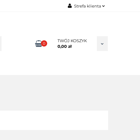
Strefa klienta
TAKT
Zaloguj się
Zarejestruj się
Dodaj zgłoszenie
TWÓJ KOSZYK
0
0,00 zł
Zgody cookies