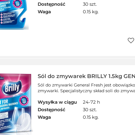
Dostępność
30 szt.
Waga
0.15 kg.
Do
prz
Sól do zmywarek BRILLY 1.5kg G
08021
Sól do zmywarki General Fresh jest obowiąz
zmywarki. Specjalistyczny skład soli do zmywar
Wysyłka w ciągu
24-72 h
Dostępność
30 szt.
Waga
0.15 kg.