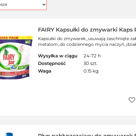
FAIRY Kapsułki do zmywarki Kaps 
Lemon 115 sztuk 1001003689
Kapsułki do zmywarek_usuwają zaschnięte zab
metalom_do codziennego mycia naczyń_działaj
Wysyłka w ciągu
24-72 h
Dostępność
30 szt.
Waga
0.15 kg.
Do
prz