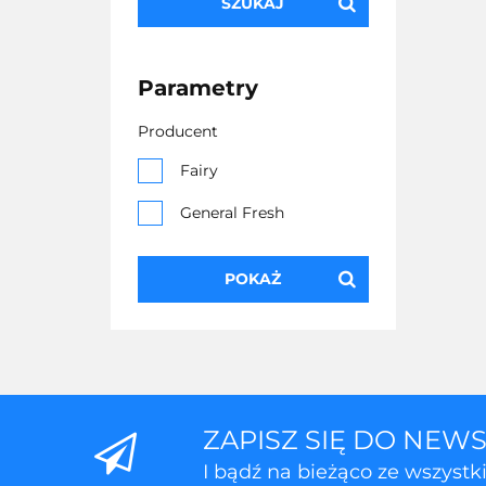
SZUKAJ
Parametry
Producent
Fairy
General Fresh
POKAŻ
ZAPISZ SIĘ DO NEW
I bądź na bieżąco ze wszyst