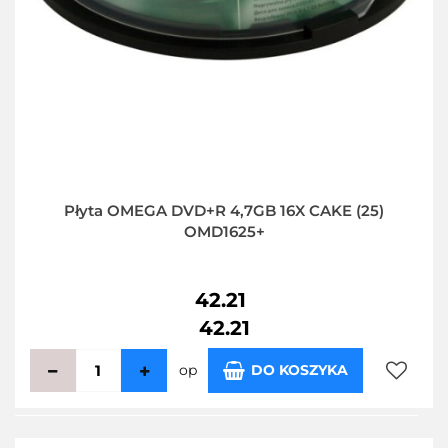
Płyta OMEGA DVD+R 4,7GB 16X CAKE (25)
OMD1625+
42.21
42.21
op
DO KOSZYKA
Do