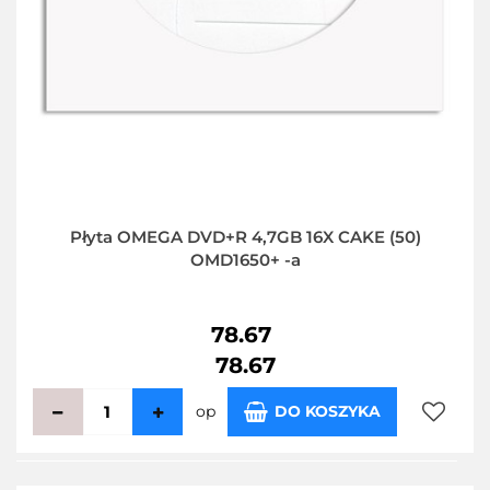
Płyta OMEGA DVD+R 4,7GB 16X CAKE (50)
OMD1650+ -a
78.67
78.67
op
DO KOSZYKA
Do