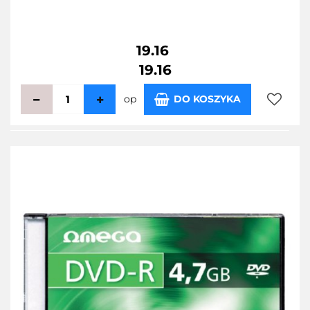
19.16
19.16
op
DO KOSZYKA
Do
przecho