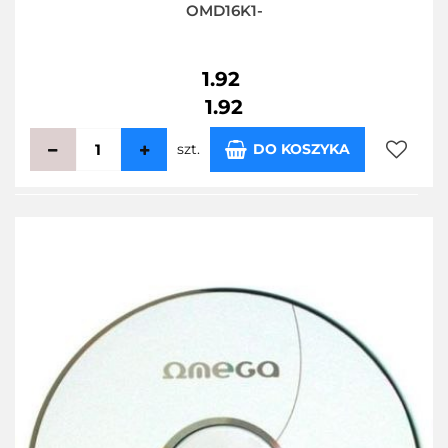
OMD16K1-
1.92
1.92
szt.
DO KOSZYKA
Do
przecho