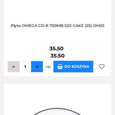
Płyta OMEGA CD-R 700MB 52X CAKE (25) OM25
35.50
35.50
op
DO KOSZYKA
Do
przecho