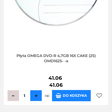
Płyta OMEGA DVD-R 4,7GB 16X CAKE (25)
OMD1625- -a
41.06
41.06
op
DO KOSZYKA
Do