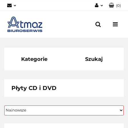
(
0
)
Zaloguj się
Zarejestruj się
Dodaj zgłoszenie
Zgody cookies
Kategorie
Szukaj
Płyty CD i DVD