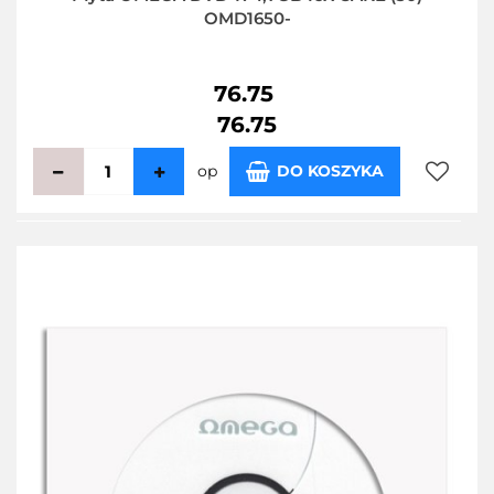
OMD1650-
76.75
76.75
op
DO KOSZYKA
Do
przecho