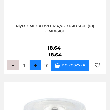
Płyta OMEGA DVD+R 4,7GB 16X CAKE (10)
OMD1610+
18.64
18.64
op
DO KOSZYKA
Do
przecho