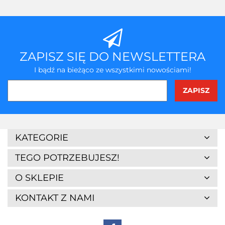
przecho
ZAPISZ SIĘ DO NEWSLETTERA
I bądź na bieżąco ze wszystkimi nowościami!
KATEGORIE
TEGO POTRZEBUJESZ!
O SKLEPIE
KONTAKT Z NAMI