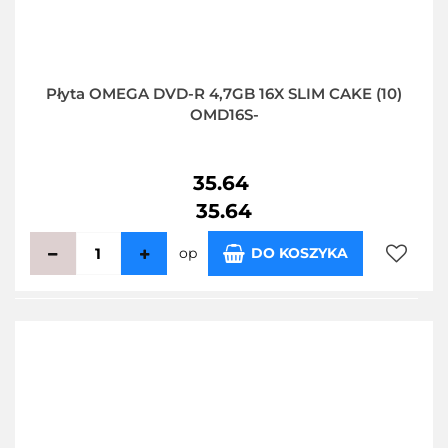
Płyta OMEGA DVD-R 4,7GB 16X SLIM CAKE (10)
OMD16S-
35.64
35.64
op
DO KOSZYKA
Do
przecho