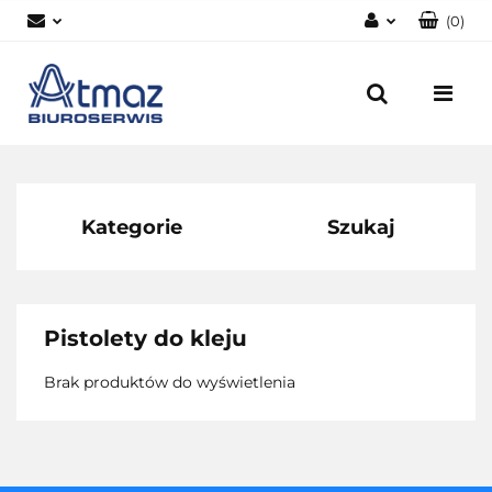
(
0
)
Zaloguj się
Zarejestruj się
Dodaj zgłoszenie
Zgody cookies
Kategorie
Szukaj
Pistolety do kleju
Brak produktów do wyświetlenia