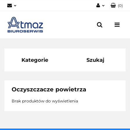
(
0
)
Zaloguj się
Zarejestruj się
Dodaj zgłoszenie
Zgody cookies
Kategorie
Szukaj
Oczyszczacze powietrza
Brak produktów do wyświetlenia