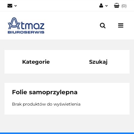
(
0
)
Zaloguj się
Zarejestruj się
Dodaj zgłoszenie
Zgody cookies
Kategorie
Szukaj
Folie samoprzylepna
Brak produktów do wyświetlenia