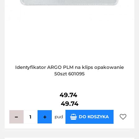
Identyfikator ARGO PLM na klips opakowanie
50szt 601095
49.74
49.74
pud
DO KOSZYKA
Do