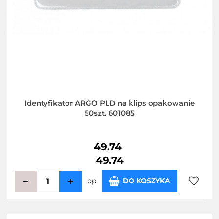
Identyfikator ARGO PLD na klips opakowanie
50szt. 601085
49.74
49.74
op
DO KOSZYKA
Do