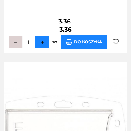
3.36
3.36
szt.
DO KOSZYKA
Do
przecho