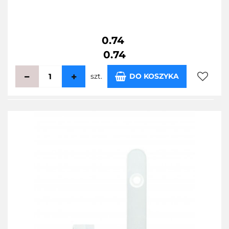
0.74
0.74
szt.
DO KOSZYKA
Do
przecho