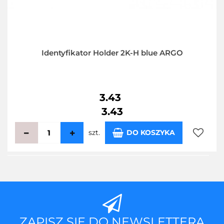
Identyfikator Holder 2K-H blue ARGO
3.43
3.43
szt.
DO KOSZYKA
Do
przecho
ZAPISZ SIĘ DO NEWSLETTERA