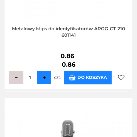
Metalowy klips do identyfikatorów ARGO CT-210
601141
0.86
0.86
szt.
DO KOSZYKA
Do
przecho