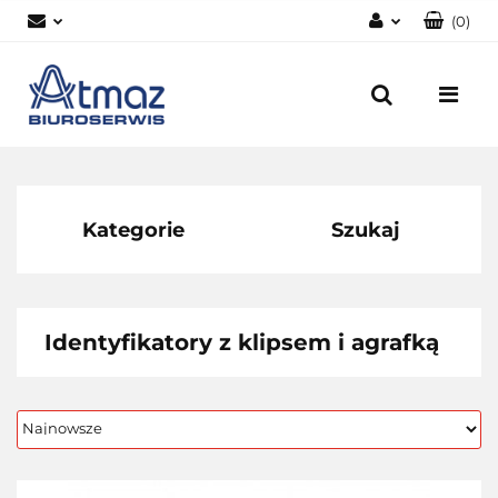
(
0
)
Zaloguj się
Zarejestruj się
Dodaj zgłoszenie
Zgody cookies
Kategorie
Szukaj
Identyfikatory z klipsem i agrafką