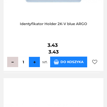
Identyfikator Holder 2K-V blue ARGO
3.43
3.43
szt.
DO KOSZYKA
Do
przecho