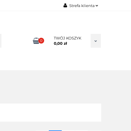
Strefa klienta
TAKT
Zaloguj się
Zarejestruj się
Dodaj zgłoszenie
TWÓJ KOSZYK
0
0,00 zł
Zgody cookies