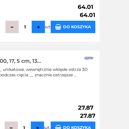
64.01
64.01
szt
DO KOSZYKA
zechowalni
, 17, 5 cm, 130-
 unikatowe, wewnętrznie wklęsłe ostrza 3D
czas cięcia __ znacznie ostrzejsze ...
27.87
27.87
szt.
DO KOSZYKA