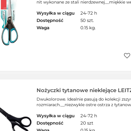
nit wykonane ze stali nierdzewnej__miękkie we
Wysyłka w ciągu
24-72 h
Dostępność
50 szt.
Waga
0.15 kg.
Do
prz
Nożyczki tytanowe nieklejące LEI
54196095
Dwukolorowe. Idealnie pasują do kolekcji zsz
rozmiarach.__niezwykle ostre ostrza z tytano
Wysyłka w ciągu
24-72 h
Dostępność
20 szt
Waga
0.15 kg.