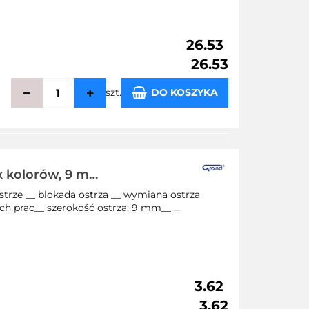
26.53
26.53
szt.
DO KOSZYKA
echowalni
ix kolorów, 9 mm
trze __ blokada ostrza __ wymiana ostrza
ch prac__ szerokość ostrza: 9 mm__ ...
3.62
3.62