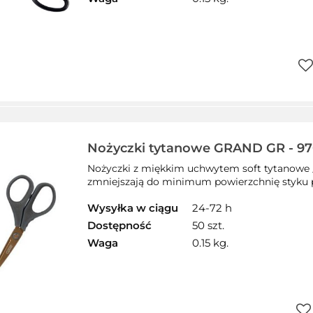
Do
pr
Nożyczki tytanowe GRAND GR - 9700
1860
Nożyczki z miękkim uchwytem soft tytanowe _
zmniejszają do minimum powierzchnię styku pod
Wysyłka w ciągu
24-72 h
Dostępność
50 szt.
Waga
0.15 kg.