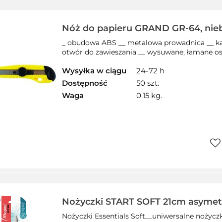
prz
Nóż do papieru GRAND GR-64, nieb
prowadnica GRAND 130-1658
_ obudowa ABS __ metalowa prowadnica __ ka
otwór do zawieszania __ wysuwane, łamane ostr
Wysyłka w ciągu
24-72 h
Dostępność
50 szt.
Waga
0.15 kg.
Do
prz
Nożyczki START SOFT 21cm asyme
468310
Nożyczki Essentials Soft__uniwersalne nożyczk