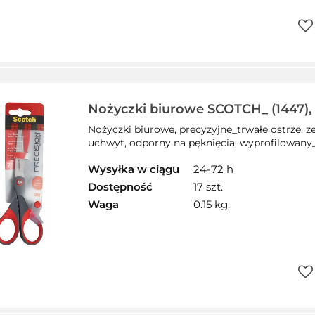
Do
prz
Nożyczki biurowe SCOTCH_ (1447), 
18cm, czerwono-szare
Nożyczki biurowe, precyzyjne_trwałe ostrze, z
uchwyt, odporny na pęknięcia, wyprofilowany_
Wysyłka w ciągu
24-72 h
Dostępność
17 szt.
Waga
0.15 kg.
Do