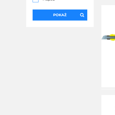
Scotch 3M
POKAŻ