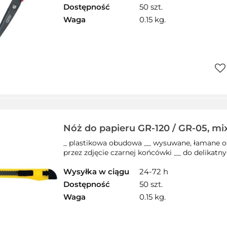
Dostępność
50 szt.
Waga
0.15 kg.
Do
prz
Nóż do papieru GR-120 / GR-05, m
GRAND 130-1192
_ plastikowa obudowa __ wysuwane, łamane os
przez zdjęcie czarnej końcówki __ do delikatny
Wysyłka w ciągu
24-72 h
Dostępność
50 szt.
Waga
0.15 kg.