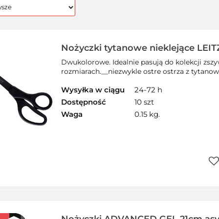
Nożyczki tytanowe nieklejące LE
czarne 54206095
Dwukolorowe. Idealnie pasują do kolekcji zsz
rozmiarach.__niezwykle ostre ostrza z tytano
Wysyłka w ciągu
24-72 h
Dostępność
10 szt
Waga
0.15 kg.
Do
pr