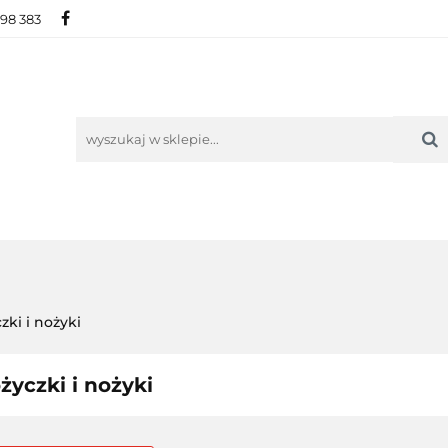
698 383
IE
NOWOŚCI
AKTUALNOŚCI
O NAS
KON
ORIE
NOWOŚCI
AKTUALNOŚCI
O NAS
KONTAKT
zki i nożyki
życzki i nożyki