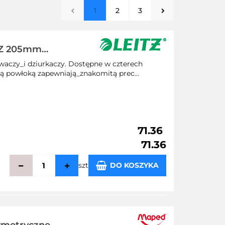
1
2
3
ITZ 205mm
ywaczy_i dziurkaczy. Dostępne w czterech
wą powłoką zapewniają_znakomitą prec...
71.36
71.36
szt
DO KOSZYKA
zechowalni