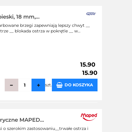
echowalni
ieski, 18 mm,
rbowane brzegi zapewniają lepszy chwyt __
ze __ blokada ostrza w pokrętle __ w...
15.90
15.90
szt.
DO KOSZYKA
echowalni
tryczne MAPED
i o szerokim zastosowaniu__trwałe ostrza i