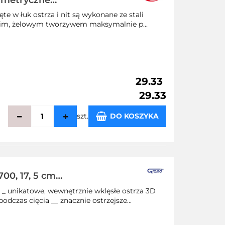
ymetryczne
e w łuk ostrza i nit są wykonane ze stali
kim, żelowym tworzywem maksymalnie p...
29.33
29.33
szt.
DO KOSZYKA
echowalni
00, 17, 5 cm
_ unikatowe, wewnętrznie wklęsłe ostrza 3D
czas cięcia __ znacznie ostrzejsze...