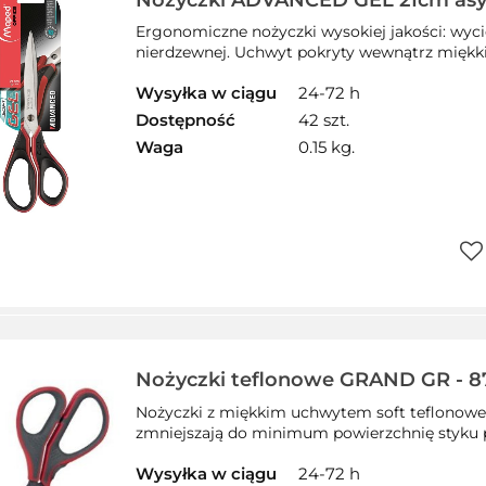
Nożyczki ADVANCED GEL 21cm as
MAPED 499210
Ergonomiczne nożyczki wysokiej jakości: wycięt
nierdzewnej. Uchwyt pokryty wewnątrz mięk
Wysyłka w ciągu
24-72 h
Dostępność
42 szt.
Waga
0.15 kg.
Do
prz
Nożyczki teflonowe GRAND GR - 87
130-1857
Nożyczki z miękkim uchwytem soft teflonowe 
zmniejszają do minimum powierzchnię styku pod
Wysyłka w ciągu
24-72 h