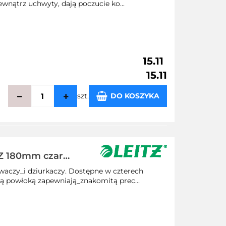
wnątrz uchwyty, dają poczucie ko...
15.11
15.11
szt.
DO KOSZYKA
echowalni
TZ 180mm czarne
ywaczy_i dziurkaczy. Dostępne w czterech
wą powłoką zapewniają_znakomitą prec...