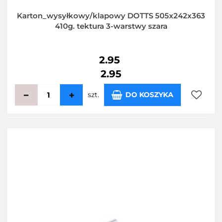
Karton_wysyłkowy/klapowy DOTTS 505x242x363
410g. tektura 3-warstwy szara
2.95
2.95
szt.
DO KOSZYKA
Do
przecho