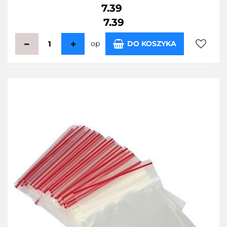
7.39
7.39
op
DO KOSZYKA
Do
przecho