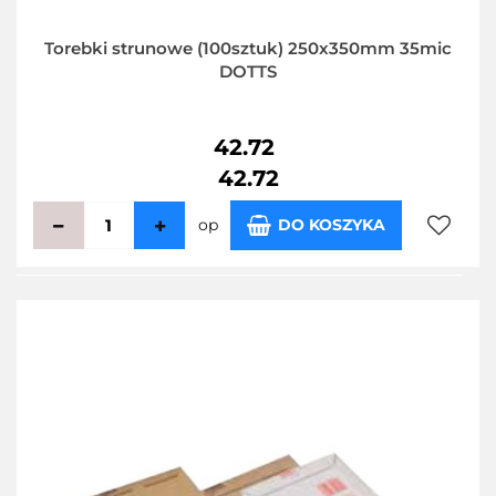
Torebki strunowe (100sztuk) 250x350mm 35mic
DOTTS
42.72
42.72
op
DO KOSZYKA
Do
przecho