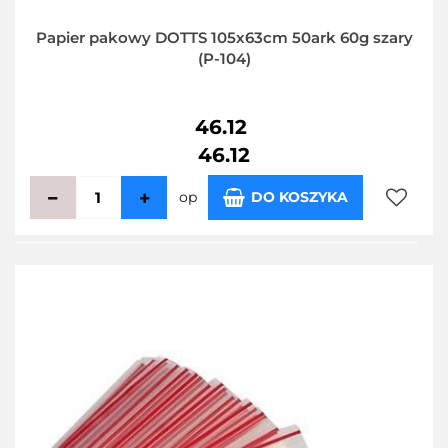
Papier pakowy DOTTS 105x63cm 50ark 60g szary
(P-104)
46.12
46.12
op
DO KOSZYKA
Do
przecho