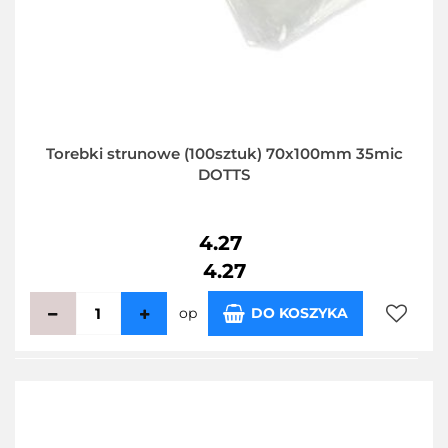
Torebki strunowe (100sztuk) 70x100mm 35mic
DOTTS
4.27
4.27
op
DO KOSZYKA
Do
przecho