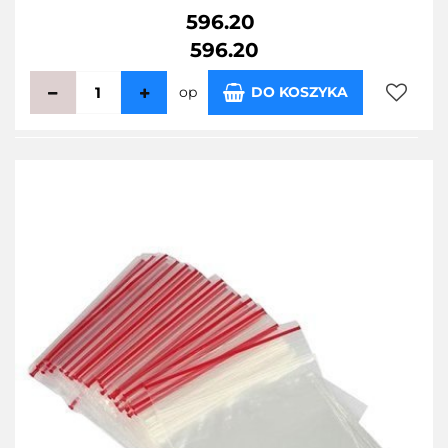
596.20
596.20
op
DO KOSZYKA
Do
przecho