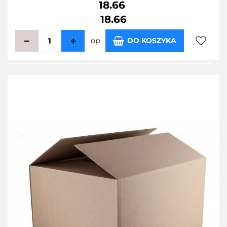
18.66
18.66
op
DO KOSZYKA
Do
przecho