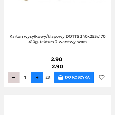
Karton wysyłkowy/klapowy DOTTS 340x253x170
410g. tektura 3-warstwy szara
2.90
2.90
szt.
DO KOSZYKA
Do
przecho