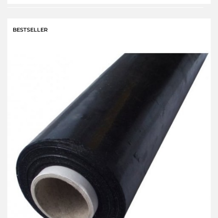
Do
przecho
BESTSELLER