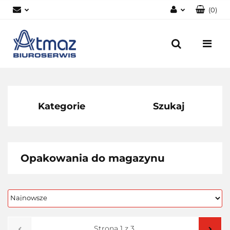
(
0
)
Zaloguj się
Zarejestruj się
Dodaj zgłoszenie
Zgody cookies
Kategorie
Szukaj
Opakowania do magazynu