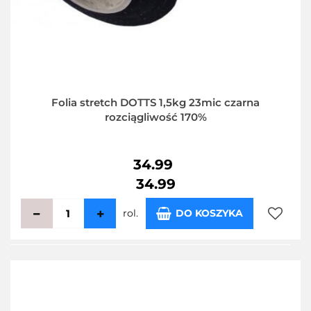
Folia stretch DOTTS 1,5kg 23mic czarna
rozciągliwość 170%
34.99
34.99
rol.
DO KOSZYKA
Do
przecho