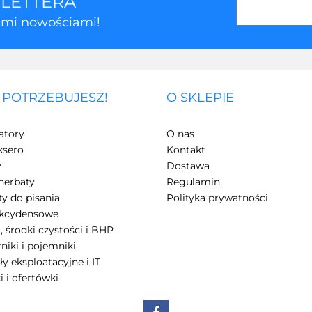
SLETTERA
kimi nowościami!
 POTRZEBUJESZ!
O SKLEPIE
atory
O nas
ksero
Kontakt
y
Dostawa
herbaty
Regulamin
y do pisania
Polityka prywatności
akcydensowe
, środki czystości i BHP
niki i pojemniki
ły eksploatacyjne i IT
i i ofertówki