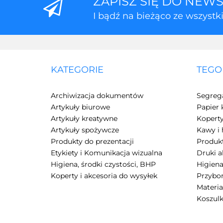
ZAPISZ SIĘ DO NEW
I bądź na bieżąco ze wszyst
KATEGORIE
TEGO
Archiwizacja dokumentów
Segreg
Artykuły biurowe
Papier 
Artykuły kreatywne
Kopert
Artykuły spożywcze
Kawy i 
Produkty do prezentacji
Produkt
Etykiety i Komunikacja wizualna
Druki 
Higiena, środki czystości, BHP
Higiena
Koperty i akcesoria do wysyłek
Przybor
Materia
Koszulk