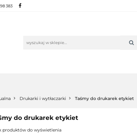
698 383
IE
NOWOŚCI
AKTUALNOŚCI
O NAS
KON
ORIE
NOWOŚCI
AKTUALNOŚCI
O NAS
KONTAKT
ualna
Drukarki i wytłaczarki
Taśmy do drukarek etykiet
śmy do drukarek etykiet
k produktów do wyświetlenia