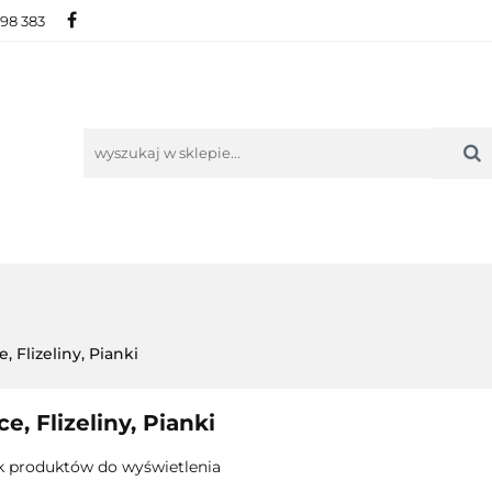
698 383
IE
NOWOŚCI
AKTUALNOŚCI
O NAS
KON
ORIE
NOWOŚCI
AKTUALNOŚCI
O NAS
KONTAKT
e, Flizeliny, Pianki
ce, Flizeliny, Pianki
k produktów do wyświetlenia