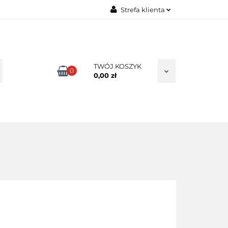
Strefa klienta
TAKT
Zaloguj się
Zarejestruj się
Dodaj zgłoszenie
TWÓJ KOSZYK
0
0,00 zł
Zgody cookies