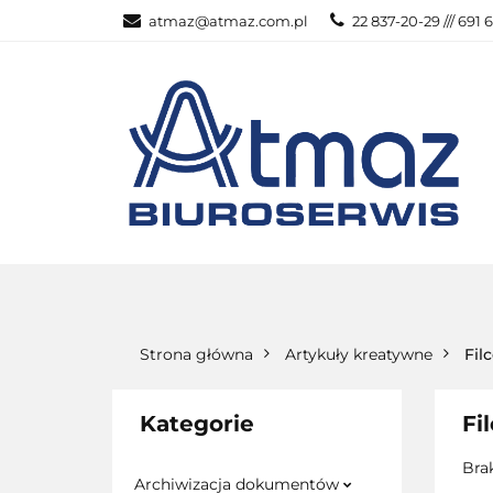
atmaz@atmaz.com.pl
22 837-20-29 /// 691 
KATEGOR
WSZYSTKIE KATEGORIE
KATEG
Strona główna
Artykuły kreatywne
Filc
Kategorie
Fil
Bra
Archiwizacja dokumentów