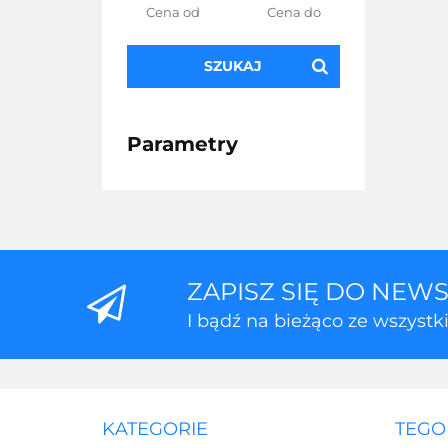
SZUKAJ
Parametry
ZAPISZ SIĘ DO NEW
I bądź na bieżąco ze wszyst
KATEGORIE
TEGO