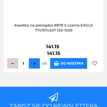
Kasetka na pieniądze 8878 S czarna EAGLE
77x157x207 120-1029
141.15
141.15
szt.
DO KOSZYKA
Do
przecho
ZAPISZ SIĘ DO NEWSLETTERA