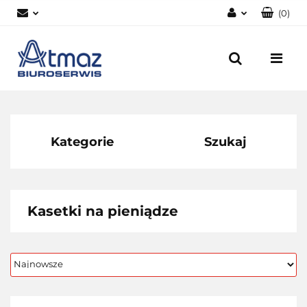
(
0
)
Zaloguj się
Zarejestruj się
Dodaj zgłoszenie
Zgody cookies
Kategorie
Szukaj
Kasetki na pieniądze