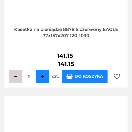
Kasetka na pieniądze 8878 S czerwony EAGLE
77x157x207 120-1030
141.15
141.15
szt.
DO KOSZYKA
Do
przecho