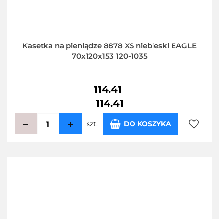
Kasetka na pieniądze 8878 XS niebieski EAGLE
70x120x153 120-1035
114.41
114.41
szt.
DO KOSZYKA
Do
przecho