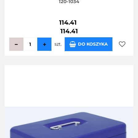
120-1034
114.41
114.41
szt.
DO KOSZYKA
Do
przecho