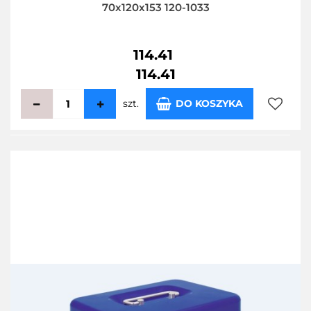
70x120x153 120-1033
114.41
114.41
szt.
DO KOSZYKA
Do
przecho