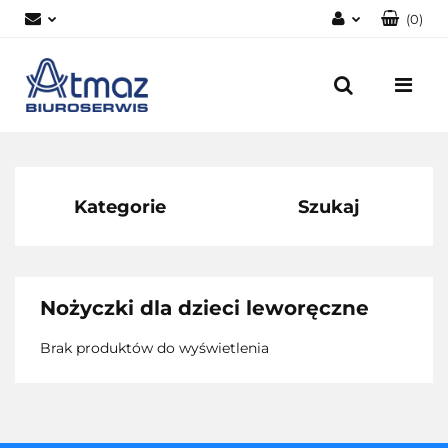
(
0
)
Zaloguj się
Zarejestruj się
Dodaj zgłoszenie
Zgody cookies
Kategorie
Szukaj
Nożyczki dla dzieci leworęczne
Brak produktów do wyświetlenia