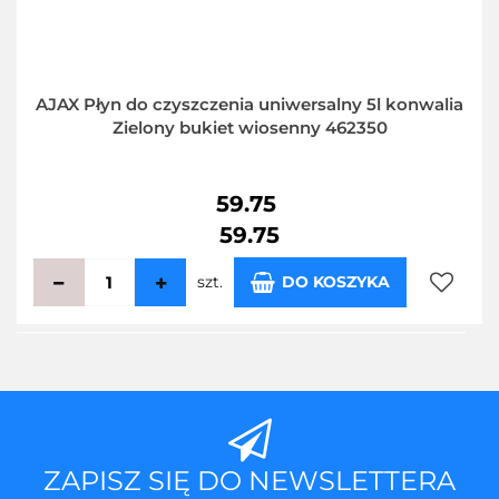
AJAX Płyn do czyszczenia uniwersalny 5l konwalia
Zielony bukiet wiosenny 462350
59.75
59.75
szt.
DO KOSZYKA
Do
przecho
ZAPISZ SIĘ DO NEWSLETTERA