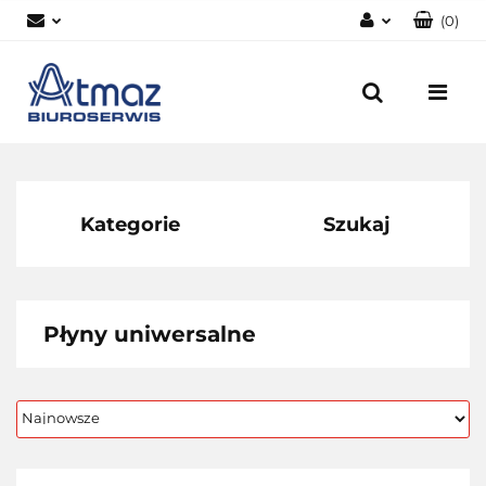
(
0
)
Zaloguj się
Zarejestruj się
Dodaj zgłoszenie
Zgody cookies
Kategorie
Szukaj
Płyny uniwersalne