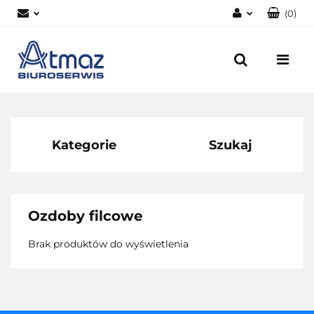
(
0
)
Zaloguj się
Zarejestruj się
Dodaj zgłoszenie
Zgody cookies
Kategorie
Szukaj
Ozdoby filcowe
Brak produktów do wyświetlenia