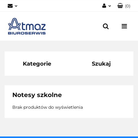
(
0
)
Zaloguj się
Zarejestruj się
Dodaj zgłoszenie
Zgody cookies
Kategorie
Szukaj
Notesy szkolne
Brak produktów do wyświetlenia