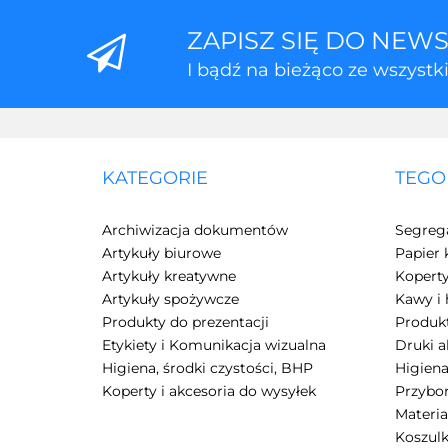
ZAPISZ SIĘ DO NEW
I bądź na bieżąco ze wszyst
KATEGORIE
TEGO
Archiwizacja dokumentów
Segreg
Artykuły biurowe
Papier 
Artykuły kreatywne
Kopert
Artykuły spożywcze
Kawy i 
Produkty do prezentacji
Produkt
Etykiety i Komunikacja wizualna
Druki 
Higiena, środki czystości, BHP
Higiena
Koperty i akcesoria do wysyłek
Przybor
Materia
Koszulk