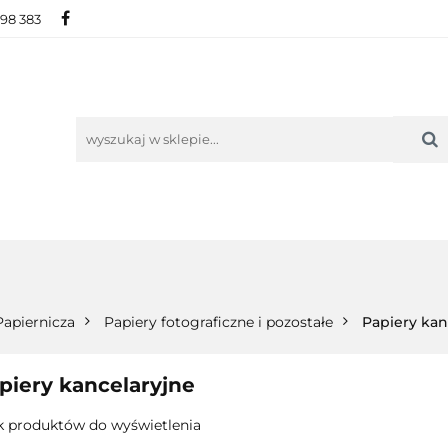
698 383
IE
NOWOŚCI
AKTUALNOŚCI
O NAS
KON
ORIE
NOWOŚCI
AKTUALNOŚCI
O NAS
KONTAKT
Papiernicza
Papiery fotograficzne i pozostałe
Papiery kan
piery kancelaryjne
k produktów do wyświetlenia