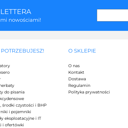
SLETTERA
kimi nowościami!
 POTRZEBUJESZ!
O SKLEPIE
atory
O nas
ksero
Kontakt
y
Dostawa
herbaty
Regulamin
y do pisania
Polityka prywatności
akcydensowe
, środki czystości i BHP
niki i pojemniki
ły eksploatacyjne i IT
i i ofertówki