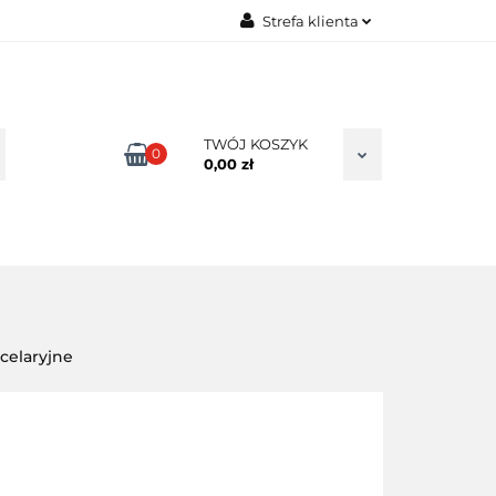
Strefa klienta
TAKT
Zaloguj się
Zarejestruj się
Dodaj zgłoszenie
TWÓJ KOSZYK
0
0,00 zł
Zgody cookies
celaryjne