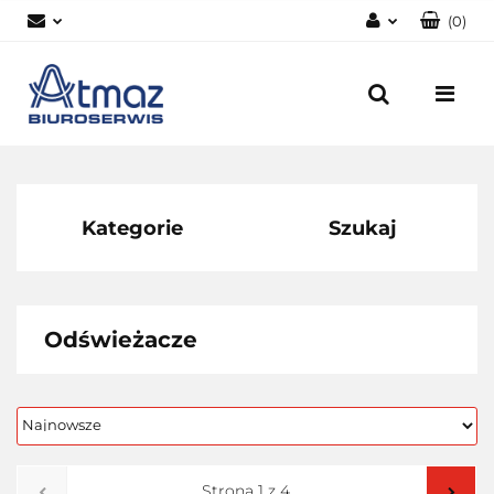
(
0
)
Zaloguj się
Zarejestruj się
Dodaj zgłoszenie
Zgody cookies
Kategorie
Szukaj
Odświeżacze