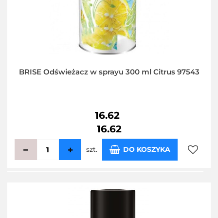
BRISE Odświeżacz w sprayu 300 ml Citrus 97543
16.62
16.62
szt.
DO KOSZYKA
Do
przecho