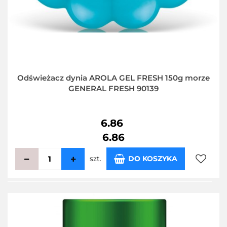
Odświeżacz dynia AROLA GEL FRESH 150g morze
GENERAL FRESH 90139
6.86
6.86
szt.
DO KOSZYKA
Do
przecho