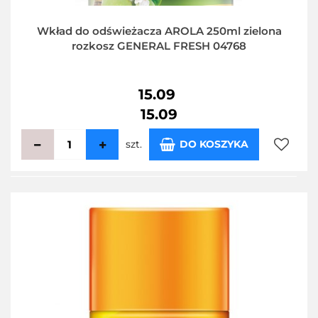
Wkład do odświeżacza AROLA 250ml zielona
rozkosz GENERAL FRESH 04768
15.09
15.09
szt.
DO KOSZYKA
Do
przecho