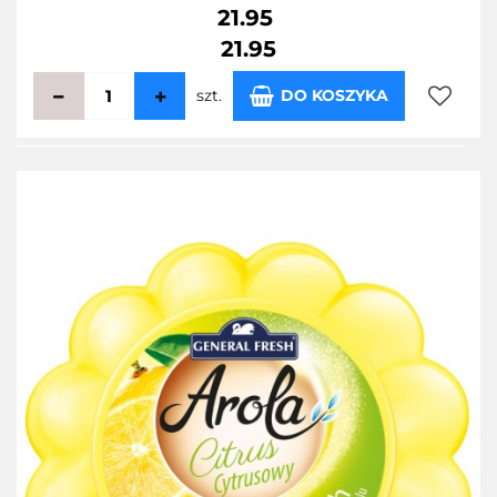
21.95
21.95
szt.
DO KOSZYKA
Do
przecho