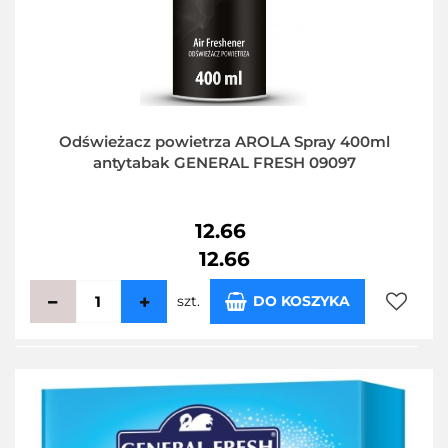
Odświeżacz powietrza AROLA Spray 400ml
antytabak GENERAL FRESH 09097
12.66
12.66
szt.
DO KOSZYKA
Do
przecho