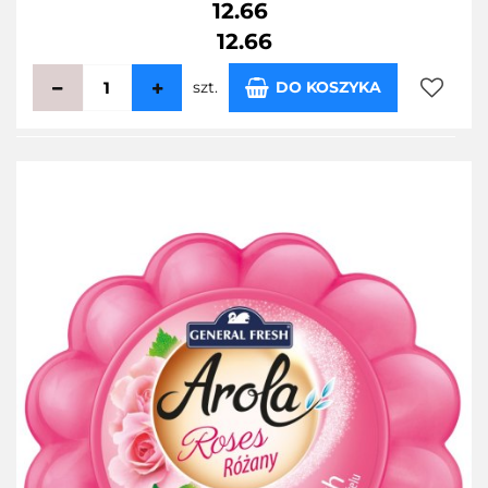
12.66
12.66
szt.
DO KOSZYKA
Do
przecho