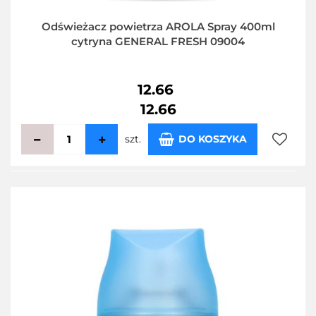
Odświeżacz powietrza AROLA Spray 400ml
cytryna GENERAL FRESH 09004
12.66
12.66
szt.
DO KOSZYKA
Do
przecho