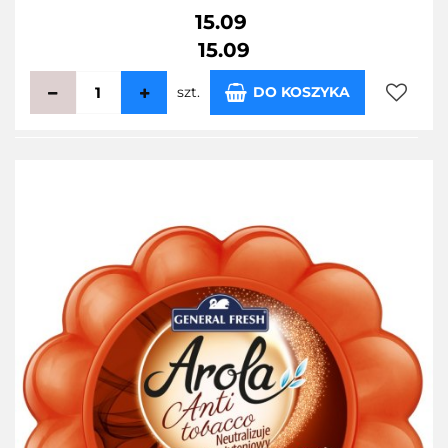
15.09
15.09
szt.
DO KOSZYKA
Do
przecho