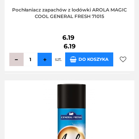
Pochłaniacz zapachów z lodówki AROLA MAGIC
COOL GENERAL FRESH 71015
6.19
6.19
szt.
DO KOSZYKA
Do
przecho