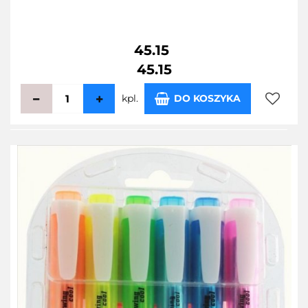
45.15
45.15
kpl.
DO KOSZYKA
Do
przecho