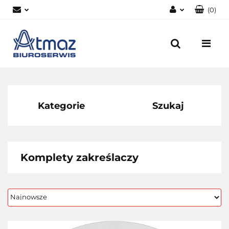
(
0
)
Zaloguj się
Zarejestruj się
Dodaj zgłoszenie
Zgody cookies
Kategorie
Szukaj
Komplety zakreślaczy