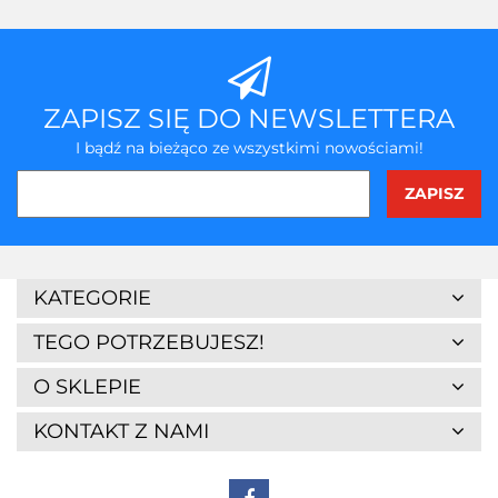
przecho
ZAPISZ SIĘ DO NEWSLETTERA
I bądź na bieżąco ze wszystkimi nowościami!
KATEGORIE
TEGO POTRZEBUJESZ!
O SKLEPIE
KONTAKT Z NAMI