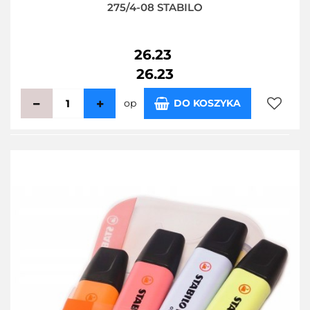
275/4-08 STABILO
26.23
26.23
op
DO KOSZYKA
Do
przecho