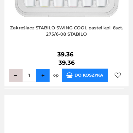
Zakreślacz STABILO SWING COOL pastel kpl. 6szt.
275/6-08 STABILO
39.36
39.36
op
DO KOSZYKA
Do
przecho