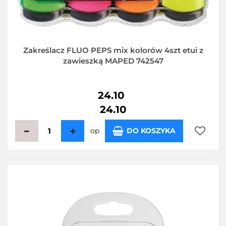
Zakreślacz FLUO PEPS mix kolorów 4szt etui z
zawieszką MAPED 742547
24.10
24.10
op
DO KOSZYKA
Do
przecho