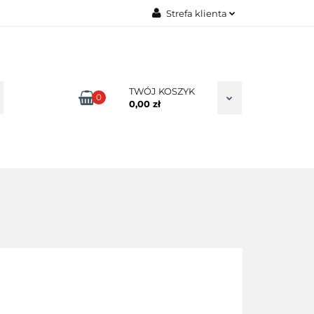
Strefa klienta
TAKT
Zaloguj się
Zarejestruj się
Dodaj zgłoszenie
TWÓJ KOSZYK
0
0,00 zł
Zgody cookies