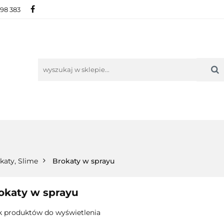
698 383
IE
NOWOŚCI
AKTUALNOŚCI
O NAS
KON
ORIE
NOWOŚCI
AKTUALNOŚCI
O NAS
KONTAKT
katy, Slime
Brokaty w sprayu
okaty w sprayu
k produktów do wyświetlenia