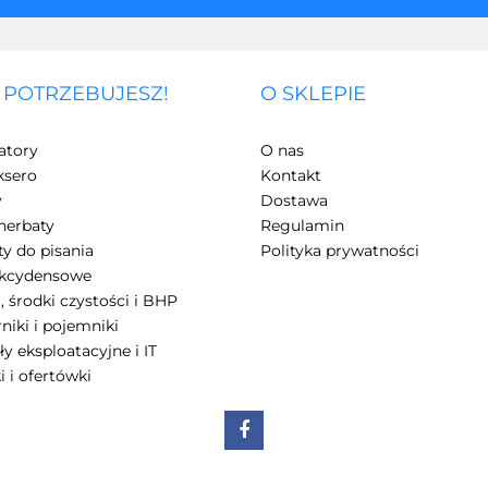
 POTRZEBUJESZ!
O SKLEPIE
atory
O nas
ksero
Kontakt
y
Dostawa
herbaty
Regulamin
y do pisania
Polityka prywatności
akcydensowe
, środki czystości i BHP
niki i pojemniki
ły eksploatacyjne i IT
i i ofertówki