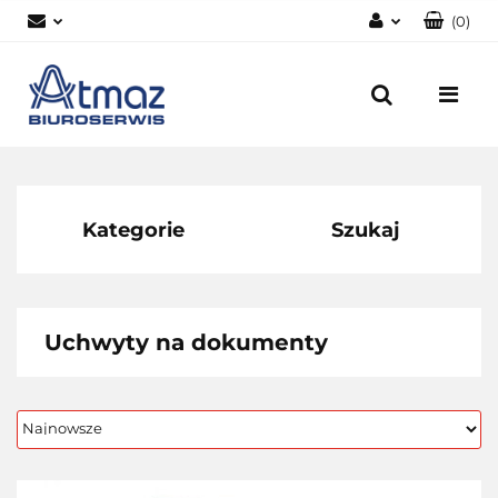
(
0
)
Zaloguj się
Zarejestruj się
Dodaj zgłoszenie
Zgody cookies
Kategorie
Szukaj
Uchwyty na dokumenty