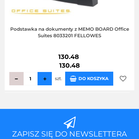
Podstawka na dokumenty z MEMO BOARD Office
Suites 8033201 FELLOWES
130.48
130.48
szt.
DO KOSZYKA
Do
przecho
ZAPISZ SIĘ DO NEWSLETTERA