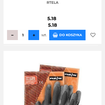
RTELA
5.18
5.18
szt.
DO KOSZYKA
Do
przecho