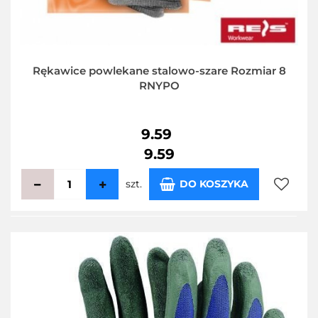
Rękawice powlekane stalowo-szare Rozmiar 8
RNYPO
9.59
9.59
szt.
DO KOSZYKA
Do
przecho