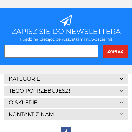
przecho
ZAPISZ SIĘ DO NEWSLETTERA
I bądź na bieżąco ze wszystkimi nowościami!
KATEGORIE
TEGO POTRZEBUJESZ!
O SKLEPIE
KONTAKT Z NAMI