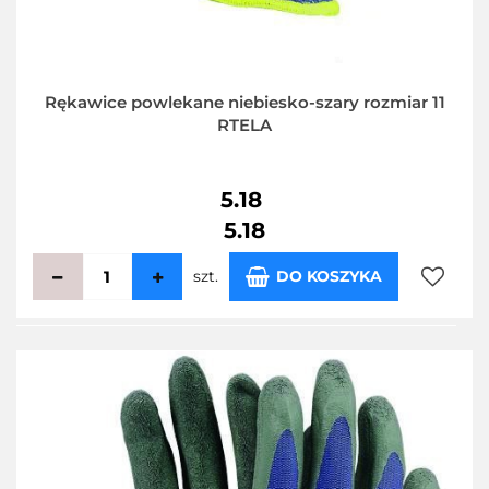
Rękawice powlekane niebiesko-szary rozmiar 11
RTELA
5.18
5.18
szt.
DO KOSZYKA
Do
przecho