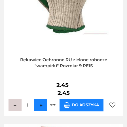
Rękawice Ochronne RU zielone robocze
"wampirki" Rozmiar 9 REIS
2.45
2.45
szt.
DO KOSZYKA
Do