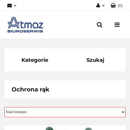
(
0
)
Zaloguj się
Zarejestruj się
Dodaj zgłoszenie
Zgody cookies
Kategorie
Szukaj
Ochrona rąk