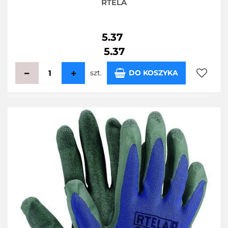
RTELA
5.37
5.37
szt.
DO KOSZYKA
Do
przecho