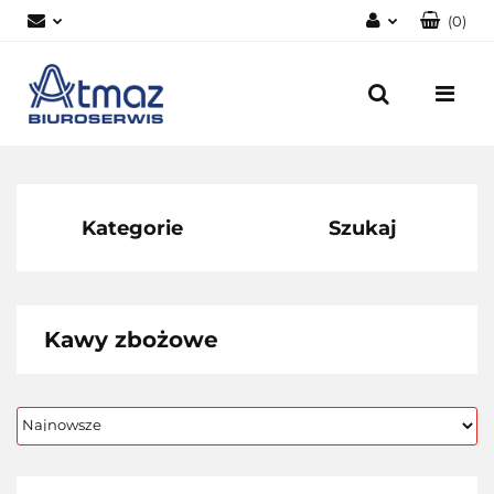
(
0
)
Zaloguj się
Zarejestruj się
Dodaj zgłoszenie
Zgody cookies
Kategorie
Szukaj
Kawy zbożowe