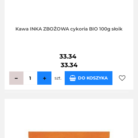
Kawa INKA ZBOŻOWA cykoria BIO 100g słoik
33.34
33.34
szt.
DO KOSZYKA
Do
przecho