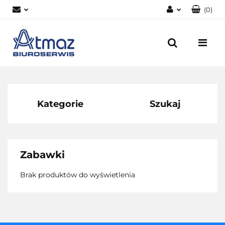
(
0
)
Zaloguj się
Zarejestruj się
Dodaj zgłoszenie
Zgody cookies
Kategorie
Szukaj
Zabawki
Brak produktów do wyświetlenia