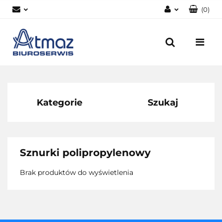
(
0
)
Zaloguj się
Zarejestruj się
Dodaj zgłoszenie
Zgody cookies
Kategorie
Szukaj
Sznurki polipropylenowy
Brak produktów do wyświetlenia