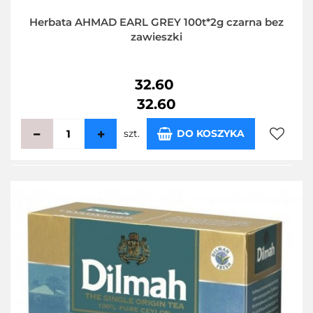
Herbata AHMAD EARL GREY 100t*2g czarna bez
zawieszki
32.60
32.60
szt.
DO KOSZYKA
Do
przecho