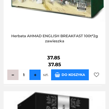
Herbata AHMAD ENGLISH BREAKFAST 100t*2g
zawieszka
37.85
37.85
szt.
DO KOSZYKA
Do
przecho