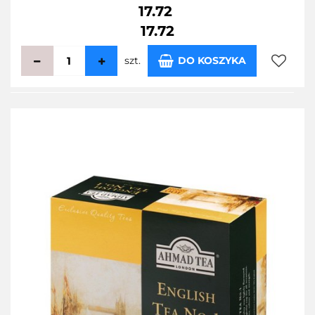
17.72
17.72
szt.
DO KOSZYKA
Do
przecho