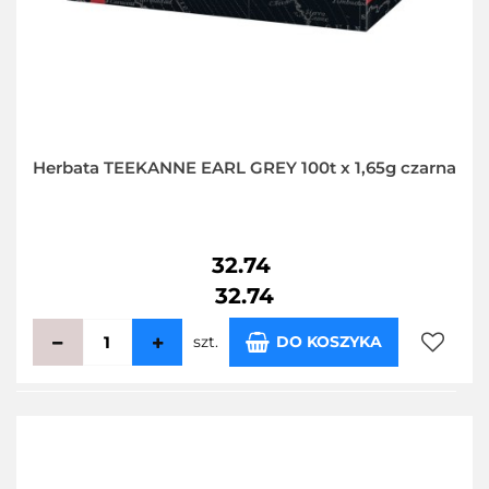
Herbata TEEKANNE EARL GREY 100t x 1,65g czarna
32.74
32.74
szt.
DO KOSZYKA
Do
przecho