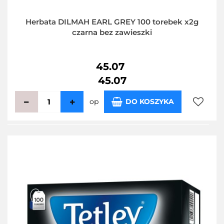
Herbata DILMAH EARL GREY 100 torebek x2g
czarna bez zawieszki
45.07
45.07
op
DO KOSZYKA
Do
przecho