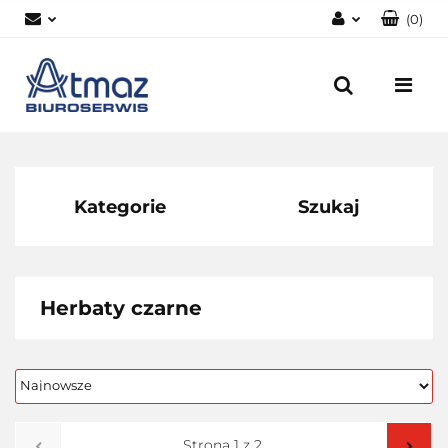
(
0
)
Zaloguj się
Zarejestruj się
Dodaj zgłoszenie
Zgody cookies
Kategorie
Szukaj
Herbaty czarne