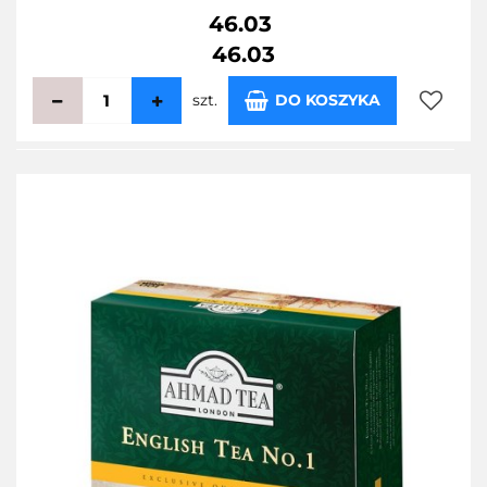
46.03
46.03
szt.
DO KOSZYKA
Do
przecho