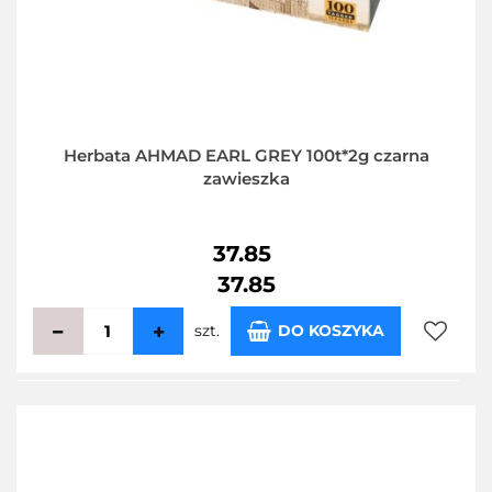
Herbata AHMAD EARL GREY 100t*2g czarna
zawieszka
37.85
37.85
szt.
DO KOSZYKA
Do
przecho