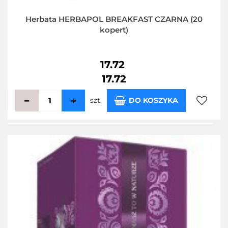
Herbata HERBAPOL BREAKFAST CZARNA (20
kopert)
17.72
17.72
szt.
DO KOSZYKA
Do
przecho