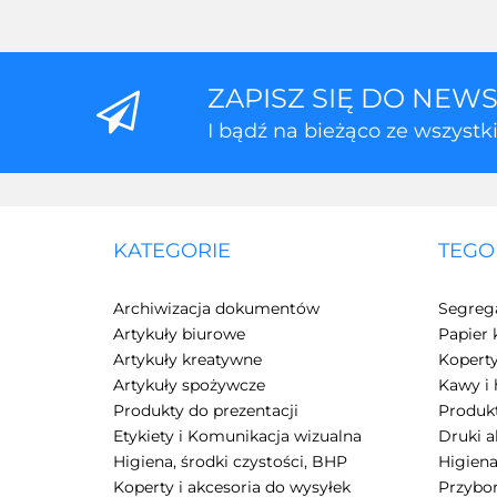
ZAPISZ SIĘ DO NEW
I bądź na bieżąco ze wszyst
KATEGORIE
TEGO
Archiwizacja dokumentów
Segreg
Artykuły biurowe
Papier 
Artykuły kreatywne
Kopert
Artykuły spożywcze
Kawy i 
Produkty do prezentacji
Produkt
Etykiety i Komunikacja wizualna
Druki 
Higiena, środki czystości, BHP
Higiena
Koperty i akcesoria do wysyłek
Przybor