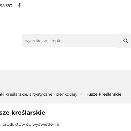
698 383
IE
NOWOŚCI
AKTUALNOŚCI
O NAS
KON
ORIE
NOWOŚCI
AKTUALNOŚCI
O NAS
KONTAKT
aki kreślarskie, artystyczne i cienkopisy
Tusze kreślarskie
sze kreślarskie
k produktów do wyświetlenia