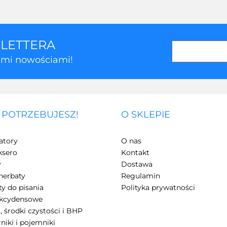
SLETTERA
kimi nowościami!
 POTRZEBUJESZ!
O SKLEPIE
atory
O nas
ksero
Kontakt
y
Dostawa
herbaty
Regulamin
y do pisania
Polityka prywatności
akcydensowe
, środki czystości i BHP
niki i pojemniki