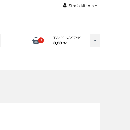
Strefa klienta
TAKT
Zaloguj się
Zarejestruj się
Dodaj zgłoszenie
TWÓJ KOSZYK
0
0,00 zł
Zgody cookies