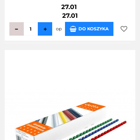
27.01
27.01
op
DO KOSZYKA
Do
przecho