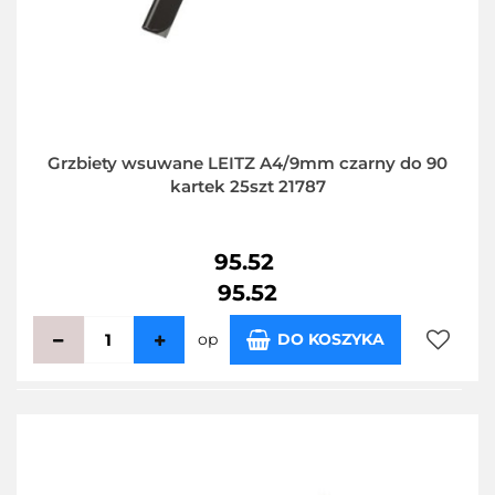
Grzbiety wsuwane LEITZ A4/9mm czarny do 90
kartek 25szt 21787
95.52
95.52
op
DO KOSZYKA
Do
przecho