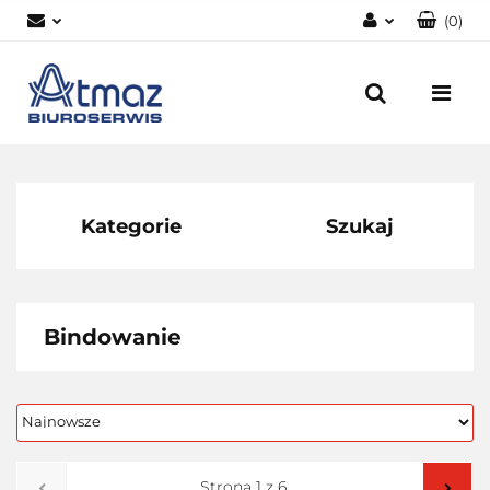
(
0
)
Zaloguj się
Zarejestruj się
Dodaj zgłoszenie
Zgody cookies
Kategorie
Szukaj
Bindowanie