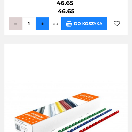
46.65
46.65
op
DO KOSZYKA
Do
przecho