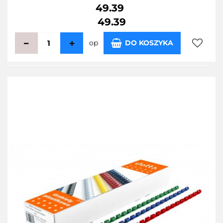
49.39
49.39
op
DO KOSZYKA
Do
przecho