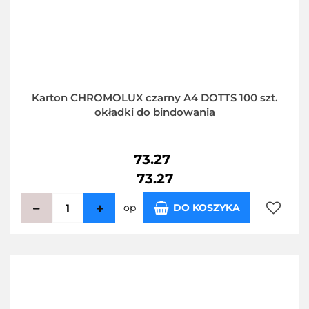
Karton CHROMOLUX czarny A4 DOTTS 100 szt.
okładki do bindowania
73.27
73.27
op
DO KOSZYKA
Do
przecho