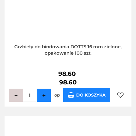
Grzbiety do bindowania DOTTS 16 mm zielone,
opakowanie 100 szt.
98.60
98.60
op
DO KOSZYKA
Do
przecho