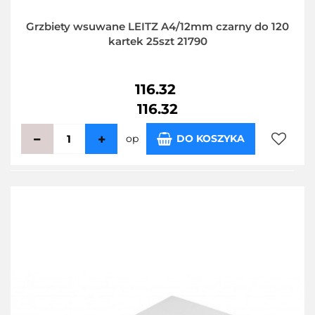
Grzbiety wsuwane LEITZ A4/12mm czarny do 120
kartek 25szt 21790
116.32
116.32
op
DO KOSZYKA
Do
przecho