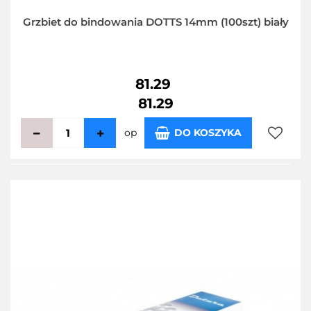
Grzbiet do bindowania DOTTS 14mm (100szt) biały
81.29
81.29
op
DO KOSZYKA
Do
przecho