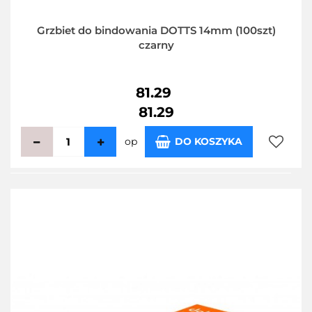
Grzbiet do bindowania DOTTS 14mm (100szt)
czarny
81.29
81.29
op
DO KOSZYKA
Do
przecho