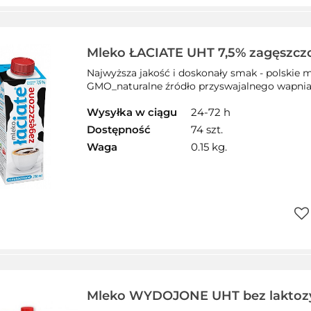
Do
prz
Mleko ŁACIATE UHT 7,5% zagęszcz
250 ml
Najwyższa jakość i doskonały smak - polskie
GMO_naturalne źródło przyswajalnego wapnia i
Wysyłka w ciągu
24-72 h
Dostępność
74 szt.
Waga
0.15 kg.
Do
prz
Mleko WYDOJONE UHT bez laktozy 