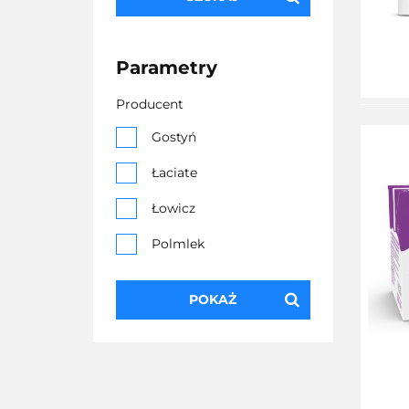
Parametry
Producent
Gostyń
Łaciate
Łowicz
Polmlek
Wydojone
POKAŻ