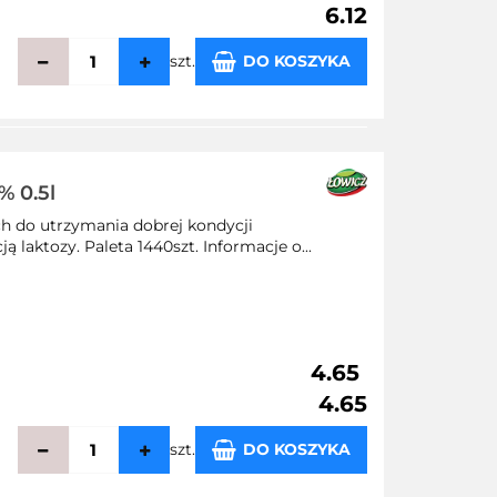
6.12
szt.
DO KOSZYKA
echowalni
% 0.5l
ch do utrzymania dobrej kondycji
 laktozy. Paleta 1440szt. Informacje o...
4.65
4.65
szt.
DO KOSZYKA