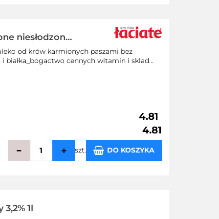
echowalni
one niesłodzone
 mleko od krów karmionych paszami bez
 białka_bogactwo cennych witamin i sklad...
4.81
4.81
szt.
DO KOSZYKA
echowalni
3,2% 1l