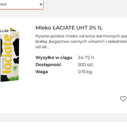
Mleko ŁACIATE UHT 2% 1L
ELLER
Pyszne polskie mleko od krów karmionych p
białka_bogactwo cennych witamin i składnikó
od lat...
Wysyłka w ciągu
24-72 h
Dostępność
500 szt.
Waga
0.15 kg.
Do
prz