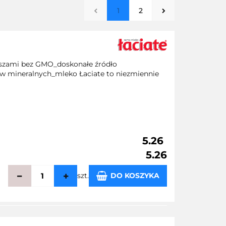
1
2
aszami bez GMO_doskonałe źródło
w mineralnych_mleko Łaciate to niezmiennie
5.26
5.26
szt.
DO KOSZYKA
echowalni