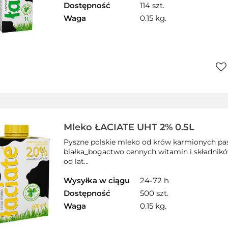
Dostępność
114 szt.
Waga
0.15 kg.
Do
prz
Mleko ŁACIATE UHT 2% 0.5L
Pyszne polskie mleko od krów karmionych p
białka_bogactwo cennych witamin i składnikó
od lat...
Wysyłka w ciągu
24-72 h
Dostępność
500 szt.
Waga
0.15 kg.