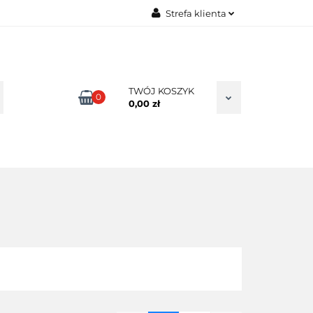
Strefa klienta
TAKT
Zaloguj się
Zarejestruj się
Dodaj zgłoszenie
TWÓJ KOSZYK
0
0,00 zł
Zgody cookies