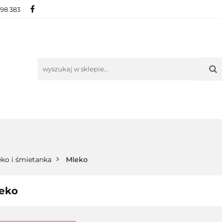
698 383
IE
NOWOŚCI
AKTUALNOŚCI
O NAS
KON
ORIE
NOWOŚCI
AKTUALNOŚCI
O NAS
KONTAKT
ko i śmietanka
Mleko
eko