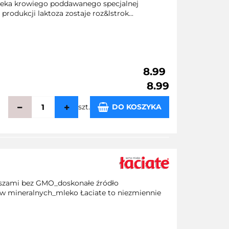
leka krowiego poddawanego specjalnej
rodukcji laktoza zostaje roz&lstrok...
8.99
8.99
szt.
DO KOSZYKA
echowalni
aszami bez GMO_doskonałe źródło
w mineralnych_mleko Łaciate to niezmiennie