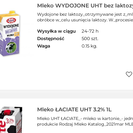
Mleko WYDOJONE UHT bez laktozy 
Wydojone bez laktozy_otrzymywane jest z_m
obróbce w_celu usunięcia laktozy. W_procesie p
Wysyłka w ciągu
24-72 h
Dostępność
500 szt.
Waga
0.15 kg.
Do
prz
Mleko ŁACIATE UHT 3.2% 1L
Mleko UHT ŁACIATE_- mleko w kartonie_- jedn
produkcie Rodzaj Mleko Katalog_2021mar ML