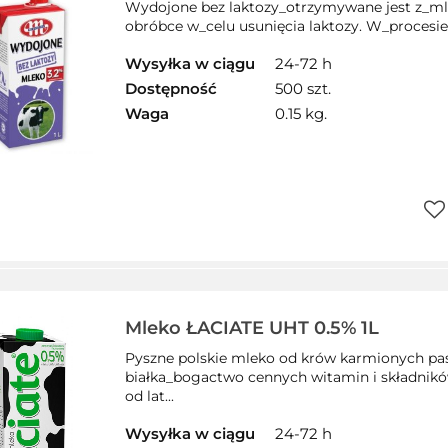
Wydojone bez laktozy_otrzymywane jest z_m
obróbce w_celu usunięcia laktozy. W_procesie p
Wysyłka w ciągu
24-72 h
Dostępność
500 szt.
Waga
0.15 kg.
Do
prz
Mleko ŁACIATE UHT 0.5% 1L
Pyszne polskie mleko od krów karmionych p
białka_bogactwo cennych witamin i składnikó
od lat...
Wysyłka w ciągu
24-72 h