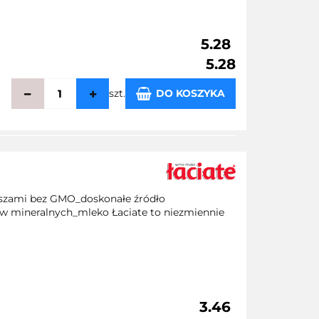
5.28
5.28
szt.
DO KOSZYKA
echowalni
aszami bez GMO_doskonałe źródło
w mineralnych_mleko Łaciate to niezmiennie
3.46