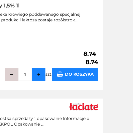
1,5% 1l
leka krowiego poddawanego specjalnej
rodukcji laktoza zostaje roz&lstrok...
8.74
8.74
szt.
DO KOSZYKA
echowalni
ostka sprzedaży 1 opakowanie Informacje o
EKPOL Opakowanie ...