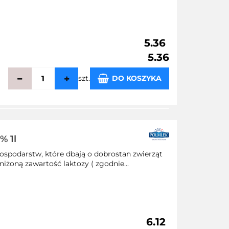
5.36
5.36
szt.
DO KOSZYKA
echowalni
% 1l
ospodarstw, które dbają o dobrostan zwierząt
iżoną zawartość laktozy ( zgodnie...
6.12