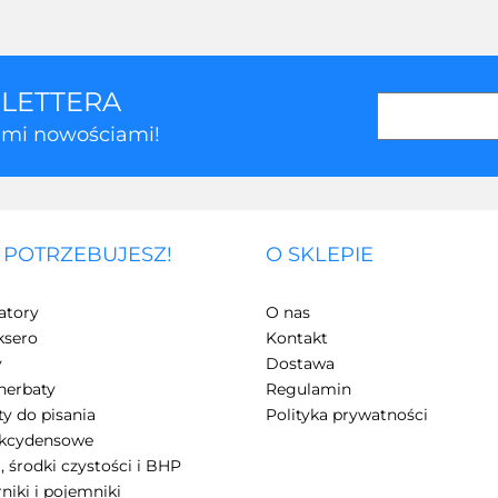
SLETTERA
kimi nowościami!
 POTRZEBUJESZ!
O SKLEPIE
atory
O nas
ksero
Kontakt
y
Dostawa
herbaty
Regulamin
y do pisania
Polityka prywatności
akcydensowe
, środki czystości i BHP
niki i pojemniki