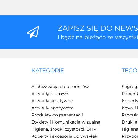
ZAPISZ SIĘ DO NEW
I bądź na bieżąco ze wszyst
KATEGORIE
TEGO
Archiwizacja dokumentów
Segreg
Artykuły biurowe
Papier 
Artykuły kreatywne
Kopert
Artykuły spożywcze
Kawy i 
Produkty do prezentacji
Produkt
Etykiety i Komunikacja wizualna
Druki 
Higiena, środki czystości, BHP
Higiena
Koperty i akcesoria do wysyłek
Przybor