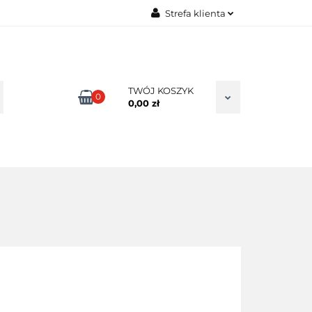
Strefa klienta
TAKT
Zaloguj się
Zarejestruj się
Dodaj zgłoszenie
TWÓJ KOSZYK
0
0,00 zł
Zgody cookies