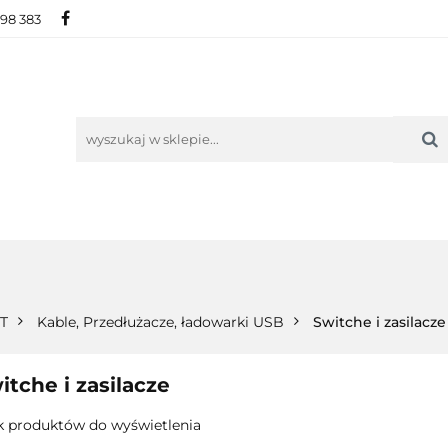
698 383
IE
NOWOŚCI
AKTUALNOŚCI
O NAS
KON
ORIE
NOWOŚCI
AKTUALNOŚCI
O NAS
KONTAKT
IT
Kable, Przedłużacze, ładowarki USB
Switche i zasilacze
itche i zasilacze
k produktów do wyświetlenia