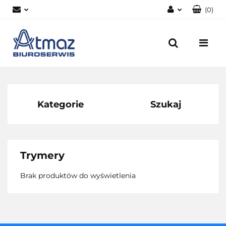
(
0
)
Zaloguj się
Zarejestruj się
Dodaj zgłoszenie
Zgody cookies
Kategorie
Szukaj
Trymery
Brak produktów do wyświetlenia