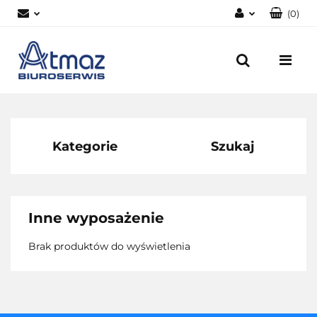
(
0
)
Zaloguj się
Zarejestruj się
Dodaj zgłoszenie
Zgody cookies
Kategorie
Szukaj
Inne wyposażenie
Brak produktów do wyświetlenia