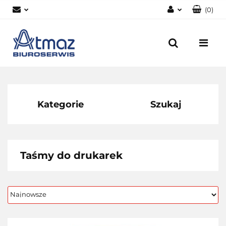
(
0
)
Zaloguj się
Zarejestruj się
Dodaj zgłoszenie
Zgody cookies
Kategorie
Szukaj
Taśmy do drukarek