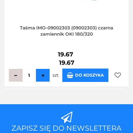
Taśma IMO-09002303 (09002303) czarna
zamiennik OKI 180/320
19.67
19.67
szt.
DO KOSZYKA
Do
przecho
ZAPISZ SIĘ DO NEWSLETTERA