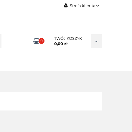
Strefa klienta
TAKT
Zaloguj się
Zarejestruj się
Dodaj zgłoszenie
TWÓJ KOSZYK
0
0,00 zł
Zgody cookies