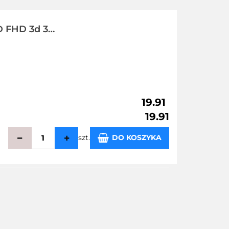
D FHD 3d 3
19.91
19.91
szt.
DO KOSZYKA
echowalni