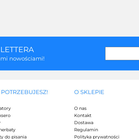
SLETTERA
kimi nowościami!
 POTRZEBUJESZ!
O SKLEPIE
atory
O nas
ksero
Kontakt
y
Dostawa
herbaty
Regulamin
y do pisania
Polityka prywatności