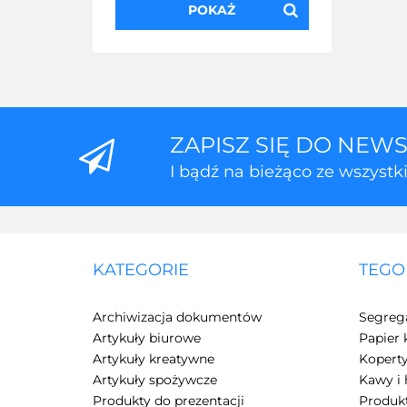
POKAŻ
ZAPISZ SIĘ DO NEW
I bądź na bieżąco ze wszyst
KATEGORIE
TEGO
Archiwizacja dokumentów
Segreg
Artykuły biurowe
Papier 
Artykuły kreatywne
Kopert
Artykuły spożywcze
Kawy i 
Produkty do prezentacji
Produkt