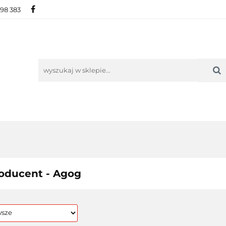
698 383
IE
NOWOŚCI
AKTUALNOŚCI
O NAS
KON
ORIE
NOWOŚCI
AKTUALNOŚCI
O NAS
KONTAKT
oducent - Agog