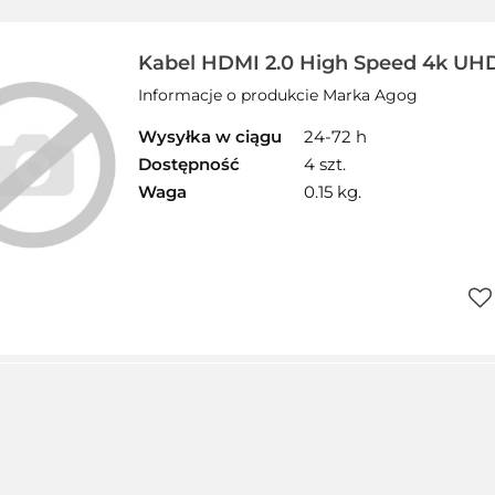
Kabel HDMI 2.0 High Speed 4k UH
metry
Informacje o produkcie Marka Agog
Wysyłka w ciągu
24-72 h
Dostępność
4 szt.
Waga
0.15 kg.
Do
prz