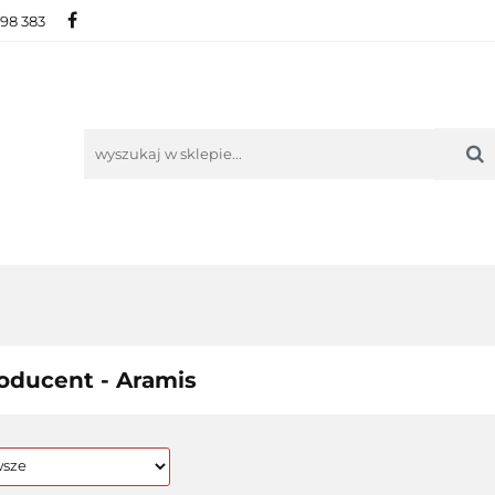
698 383
IE
NOWOŚCI
AKTUALNOŚCI
O NAS
KON
ORIE
NOWOŚCI
AKTUALNOŚCI
O NAS
KONTAKT
oducent - Aramis