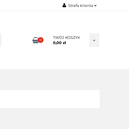
Strefa klienta
TAKT
Zaloguj się
Zarejestruj się
Dodaj zgłoszenie
TWÓJ KOSZYK
0
0,00 zł
Zgody cookies