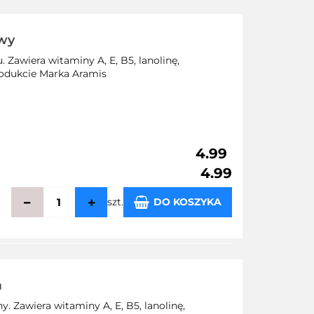
owy
 Zawiera witaminy A, E, B5, lanolinę,
produkcie Marka Aramis
4.99
4.99
szt.
DO KOSZYKA
echowalni
a
. Zawiera witaminy A, E, B5, lanolinę,