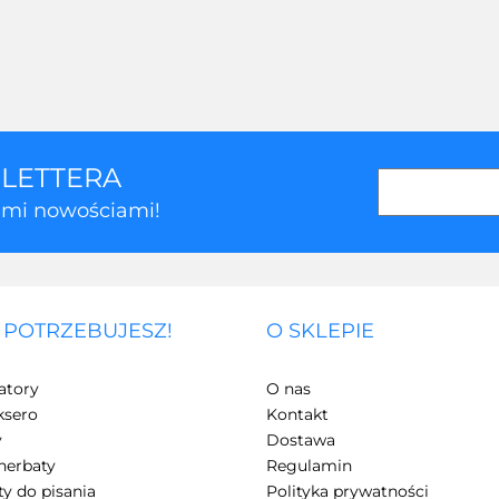
SLETTERA
kimi nowościami!
 POTRZEBUJESZ!
O SKLEPIE
atory
O nas
ksero
Kontakt
y
Dostawa
herbaty
Regulamin
y do pisania
Polityka prywatności