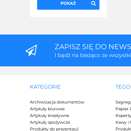
POKAŻ
ZAPISZ SIĘ DO NEW
I bądź na bieżąco ze wszyst
KATEGORIE
TEGO
Archiwizacja dokumentów
Segreg
Artykuły biurowe
Papier 
Artykuły kreatywne
Kopert
Artykuły spożywcze
Kawy i 
Produkty do prezentacji
Produkt