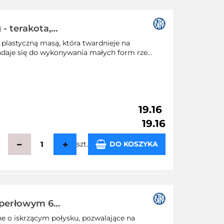
- terakota,
plastyczną masą, która twardnieje na
adaje się do wykonywania małych form rze...
19.16
19.16
szt.
DO KOSZYKA
echowalni
 perłowym 6
ne o iskrzącym połysku, pozwalające na