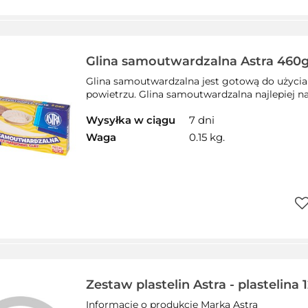
Do
pr
Glina samoutwardzalna Astra 460g 
83810908
Glina samoutwardzalna jest gotową do użycia 
powietrzu. Glina samoutwardzalna najlepiej n
Wysyłka w ciągu
7 dni
Waga
0.15 kg.
Do
pr
Zestaw plastelin Astra - plastelina 
sztuk (180), 303025044
Informacje o produkcie Marka Astra