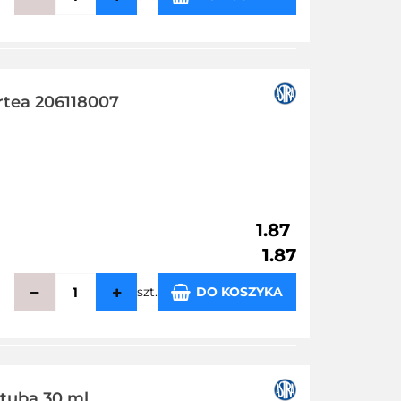
echowalni
rtea 206118007
1.87
1.87
szt.
DO KOSZYKA
echowalni
tuba 30 ml,