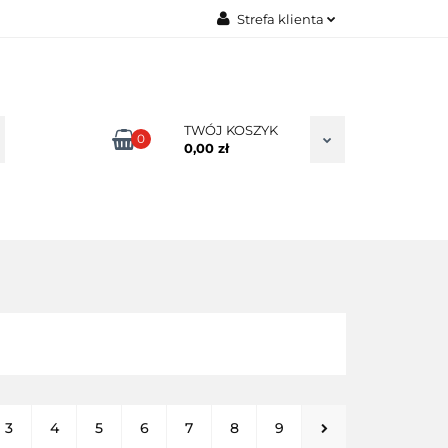
Strefa klienta
TAKT
Zaloguj się
Zarejestruj się
Dodaj zgłoszenie
TWÓJ KOSZYK
0
0,00 zł
Zgody cookies
3
4
5
6
7
8
9