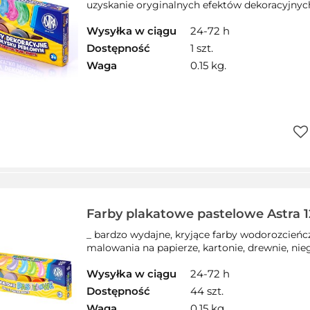
uzyskanie oryginalnych efektów dekoracyjnych
Wysyłka w ciągu
24-72 h
Dostępność
1 szt.
Waga
0.15 kg.
Do
prz
Farby plakatowe pastelowe Astra 1
ml, 301118001
_ bardzo wydajne, kryjące farby wodorozcieńcz
malowania na papierze, kartonie, drewnie, nieg
Wysyłka w ciągu
24-72 h
Dostępność
44 szt.
Waga
0.15 kg.