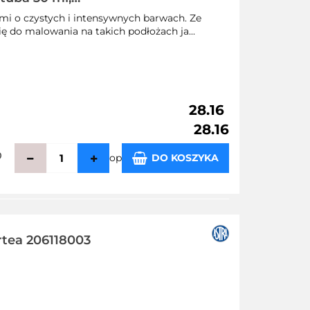
mi o czystych i intensywnych barwach. Ze
ę do malowania na takich podłożach ja...
28.16
28.16
op
DO KOSZYKA
zechowalni
rtea 206118003