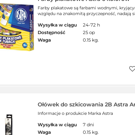
83119900
Farby plakatowe są farbami wodnymi, kryjący
względu na znakomitą przyczepność, nadają si
Wysyłka w ciągu
24-72 h
Dostępność
25 op
Waga
0.15 kg.
Do
pr
Ołówek do szkicowania 2B Astra A
Informacje o produkcie Marka Astra
Wysyłka w ciągu
7 dni
Waga
0.15 kg.