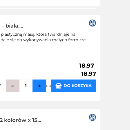
zechowalni
- biała,
plastyczną masą, która twardnieje na
adaje się do wykonywania małych form rze...
18.97
18.97
op
DO KOSZYKA
zechowalni
12 kolorów x 15