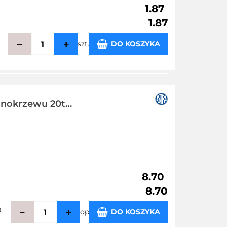
1.87
1.87
szt.
DO KOSZYKA
echowalni
nokrzewu 20t
8.70
8.70
op
DO KOSZYKA