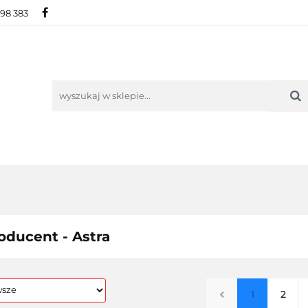
698 383
IE
NOWOŚCI
AKTUALNOŚCI
O NAS
KON
ORIE
NOWOŚCI
AKTUALNOŚCI
O NAS
KONTAKT
oducent - Astra
1
2