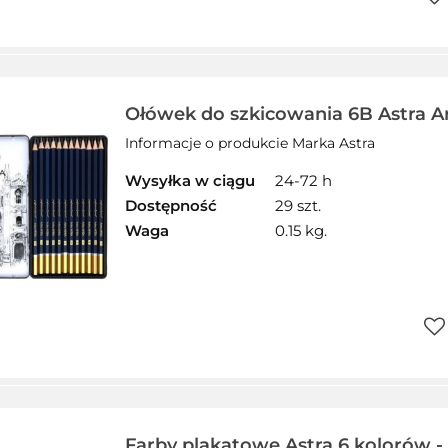
Do
prz
Ołówek do szkicowania 6B Astra A
Informacje o produkcie Marka Astra
Wysyłka w ciągu
24-72 h
Dostępność
29 szt.
Waga
0.15 kg.
Do
prz
Farby plakatowe Astra 6 kolorów - 