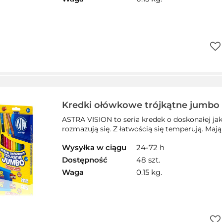
Do
prz
Kredki ołówkowe trójkątne jumbo 
kolorów, 312110007
ASTRA VISION to seria kredek o doskonałej jako
rozmazują się. Z łatwością się temperują. Mają w
Wysyłka w ciągu
24-72 h
Dostępność
48 szt.
Waga
0.15 kg.