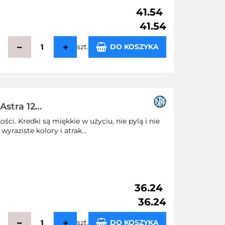
41.54
41.54
szt.
DO KOSZYKA
echowalni
Astra 12
ści. Kredki są miękkie w użyciu, nie pylą i nie
yraziste kolory i atrak...
36.24
36.24
szt.
DO KOSZYKA