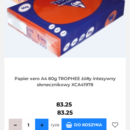
Papier xero A4 80g TROPHEE żółty intesywny
słonecznikowy XCA41978
83.25
83.25
ryza
DO KOSZYKA