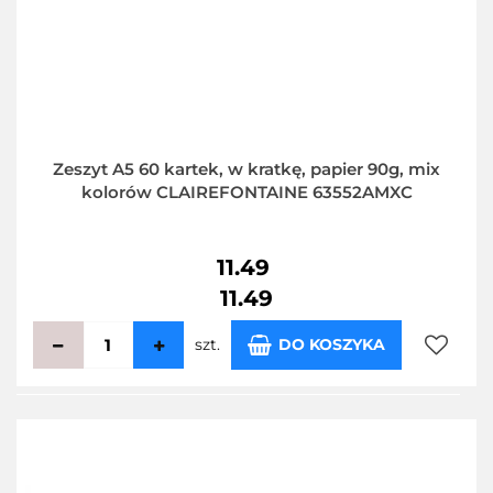
Zeszyt A5 60 kartek, w kratkę, papier 90g, mix
kolorów CLAIREFONTAINE 63552AMXC
11.49
11.49
szt.
DO KOSZYKA
Do
przecho