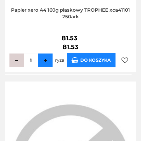
Papier xero A4 160g piaskowy TROPHEE xca41101
250ark
81.53
81.53
ryza
DO KOSZYKA
Do
przecho