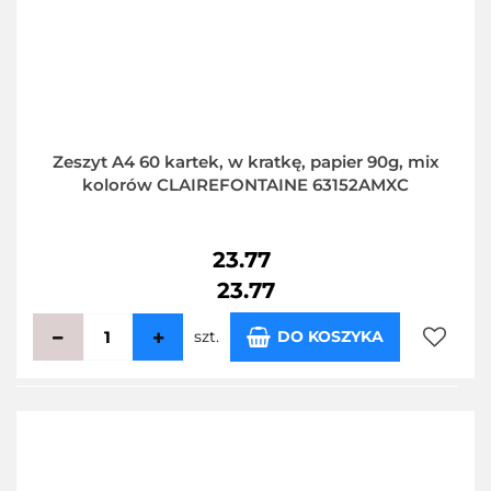
Zeszyt A4 60 kartek, w kratkę, papier 90g, mix
kolorów CLAIREFONTAINE 63152AMXC
23.77
23.77
szt.
DO KOSZYKA
Do
przecho