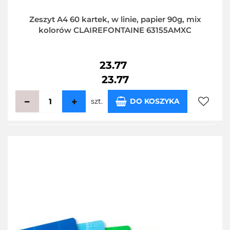
Zeszyt A4 60 kartek, w linie, papier 90g, mix
kolorów CLAIREFONTAINE 63155AMXC
23.77
23.77
szt.
DO KOSZYKA
Do
przecho