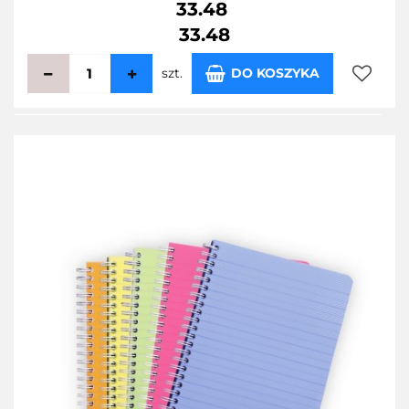
33.48
33.48
szt.
DO KOSZYKA
Do
przecho