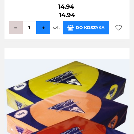
14.94
14.94
szt.
DO KOSZYKA
Do
przecho