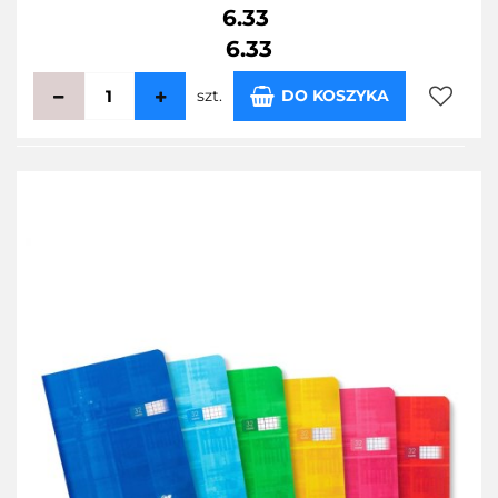
6.33
6.33
szt.
DO KOSZYKA
Do
przecho