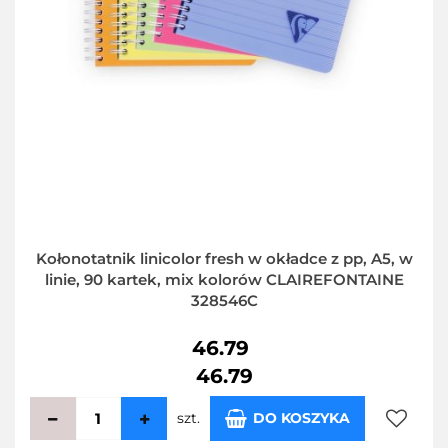
Kołonotatnik linicolor fresh w okładce z pp, A5, w
linie, 90 kartek, mix kolorów CLAIREFONTAINE
328546C
46.79
46.79
szt.
DO KOSZYKA