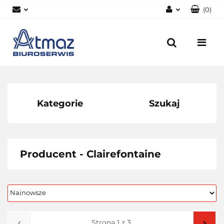
(
0
)
Zaloguj się
Zarejestruj się
Dodaj zgłoszenie
Zgody cookies
Kategorie
Szukaj
Producent - Clairefontaine