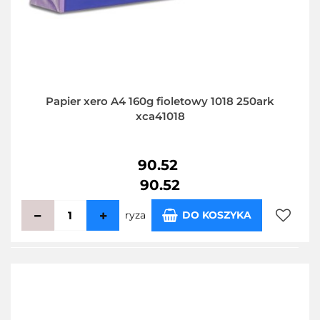
Papier xero A4 160g fioletowy 1018 250ark
xca41018
90.52
90.52
ryza
DO KOSZYKA
Do
przecho