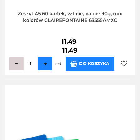
Zeszyt A5 60 kartek, w linie, papier 90g, mix
kolorów CLAIREFONTAINE 63555AMXC
11.49
11.49
szt.
DO KOSZYKA
Do
przecho