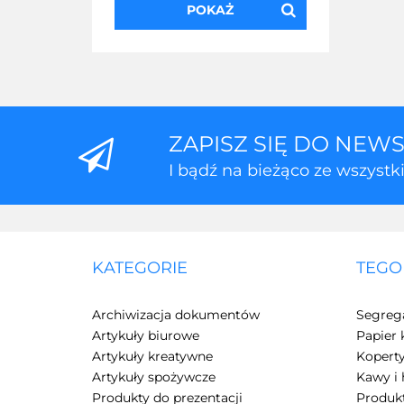
POKAŻ
ZAPISZ SIĘ DO NEW
I bądź na bieżąco ze wszyst
KATEGORIE
TEGO
Archiwizacja dokumentów
Segreg
Artykuły biurowe
Papier 
Artykuły kreatywne
Kopert
Artykuły spożywcze
Kawy i 
Produkty do prezentacji
Produkt