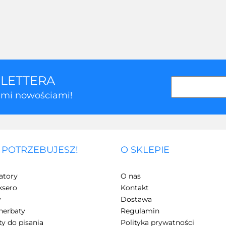
SLETTERA
kimi nowościami!
 POTRZEBUJESZ!
O SKLEPIE
atory
O nas
ksero
Kontakt
y
Dostawa
herbaty
Regulamin
y do pisania
Polityka prywatności