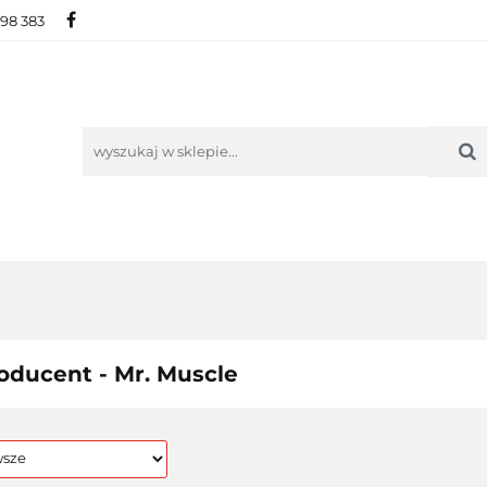
698 383
IE
NOWOŚCI
AKTUALNOŚCI
O NAS
KON
ORIE
NOWOŚCI
AKTUALNOŚCI
O NAS
KONTAKT
oducent - Mr. Muscle