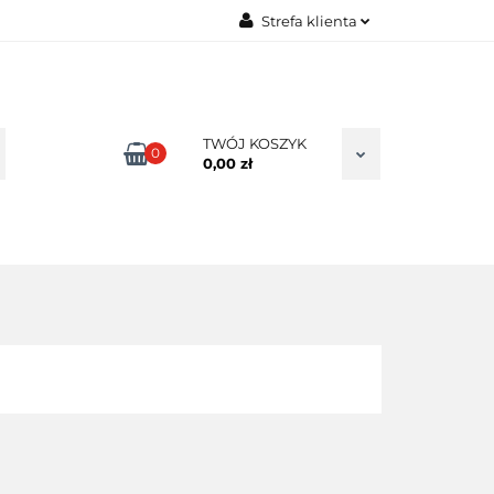
Strefa klienta
TAKT
Zaloguj się
Zarejestruj się
Dodaj zgłoszenie
TWÓJ KOSZYK
0
0,00 zł
Zgody cookies