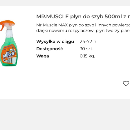
MR.MUSCLE płyn do szyb 500ml z 
zielony *139266
Mr Muscle MAX płyn do szyb i innych powierzc
dzięki nowemu rozpylaczowi płyn tworzy pianę,
Wysyłka w ciągu
24-72 h
Dostępność
30 szt.
Waga
0.15 kg.
Do
prz