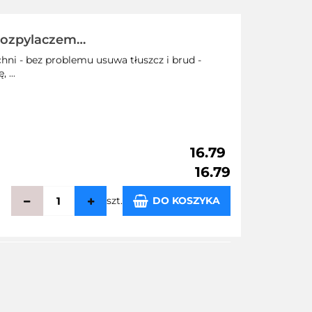
rozpylaczem
hni - bez problemu usuwa tłuszcz i brud -
 ...
16.79
16.79
szt.
DO KOSZYKA
echowalni