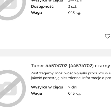
Wysyłka w ciągu
24-72 h
Dostępność
3 szt.
Waga
0.15 kg.
Do
prz
Toner 44574702 (44574702) czarny
zamiennik OKI (X)
Zastrzegamy możliwość wysyłki produktu w ró
jakość pozostają niezmienne. Informacje o pro
Wysyłka w ciągu
7 dni
Waga
0.15 kg.