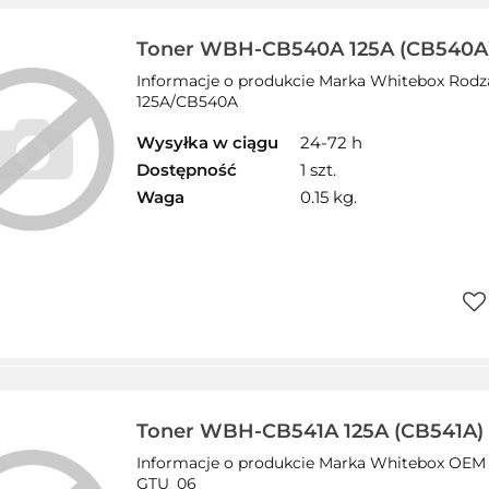
prz
Toner WBH-CB540A 125A (CB540A) 
WHITEBOX zamiennik HP SALE
Informacje o produkcie Marka Whitebox Rod
125A/CB540A
Wysyłka w ciągu
24-72 h
Dostępność
1 szt.
Waga
0.15 kg.
Do
prz
Toner WBH-CB541A 125A (CB541A) n
WHITEBOX zamiennik HP SALE
Informacje o produkcie Marka Whitebox OEM 
GTU_06