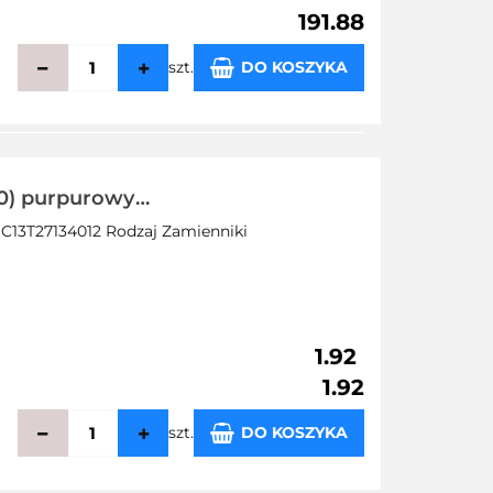
191.88
szt.
DO KOSZYKA
echowalni
10) purpurowy
 SALE
C13T27134012 Rodzaj Zamienniki
1.92
1.92
szt.
DO KOSZYKA