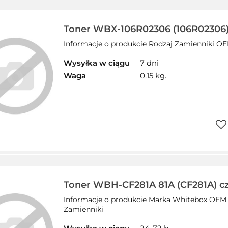
Toner WBX-106R02306 (106R02306)
WHITEBOX zamiennik XEROX
Informacje o produkcie Rodzaj Zamienniki 
Wysyłka w ciągu
7 dni
Waga
0.15 kg.
Do
prz
Toner WBH-CF281A 81A (CF281A) cz
WHITEBOX zamiennik HP
Informacje o produkcie Marka Whitebox OEM
Zamienniki