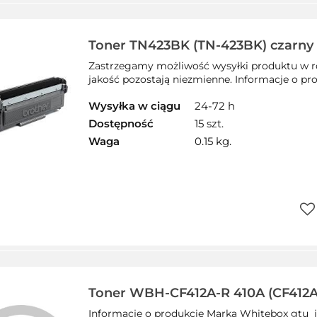
prz
Toner TN423BK (TN-423BK) czarny
zamiennik
Zastrzegamy możliwość wysyłki produktu w ró
jakość pozostają niezmienne. Informacje o pro
Wysyłka w ciągu
24-72 h
Dostępność
15 szt.
Waga
0.15 kg.
Do
prz
Toner WBH-CF412A-R 410A (CF412A)
WHITEBOX zamiennik HP SALE
Informacje o produkcie Marka Whitebox gtu