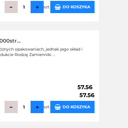
szt.
DO KOSZYKA
echowalni
2000str
żnych opakowaniach, jednak jego skład i
dukcie Rodzaj Zamienniki ...
57.56
57.56
szt.
DO KOSZYKA