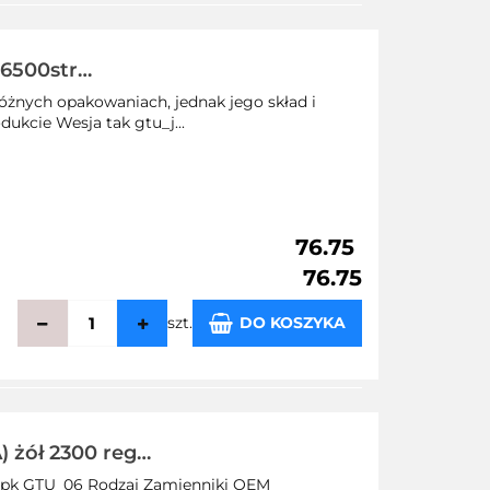
echowalni
 6500str
żnych opakowaniach, jednak jego skład i
dukcie Wesja tak gtu_j...
76.75
76.75
szt.
DO KOSZYKA
echowalni
 żół 2300 reg
_jpk GTU_06 Rodzaj Zamienniki OEM