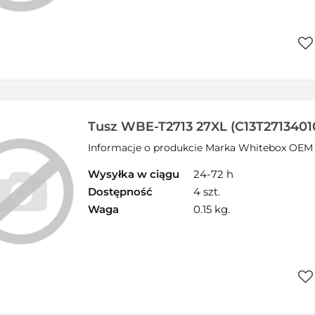
Do
prz
Tusz WBE-T2713 27XL (C13T271340
17ml WHITEBOX zamiennik EPSON
Informacje o produkcie Marka Whitebox OEM 
Wysyłka w ciągu
24-72 h
Dostępność
4 szt.
Waga
0.15 kg.
Do