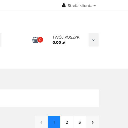
Strefa klienta
TAKT
Zaloguj się
Zarejestruj się
Dodaj zgłoszenie
TWÓJ KOSZYK
0
0,00 zł
Zgody cookies
1
2
3