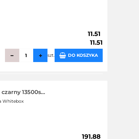
11.51
11.51
szt.
DO KOSZYKA
echowalni
czarny 13500str
a Whitebox
191.88