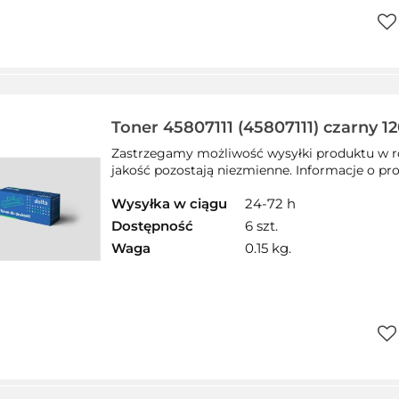
Do
prz
Toner 45807111 (45807111) czarny 1
zamiennik OKI
Zastrzegamy możliwość wysyłki produktu w ró
jakość pozostają niezmienne. Informacje o pro
Wysyłka w ciągu
24-72 h
Dostępność
6 szt.
Waga
0.15 kg.
Do