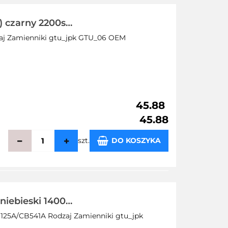
echowalni
czarny 2200str
zaj Zamienniki gtu_jpk GTU_06 OEM
45.88
45.88
szt.
DO KOSZYKA
echowalni
iebieski 1400
125A/CB541A Rodzaj Zamienniki gtu_jpk