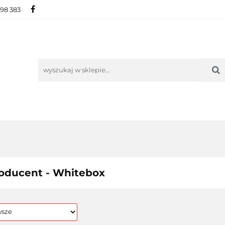
698 383
IE
NOWOŚCI
AKTUALNOŚCI
O NAS
KON
ORIE
NOWOŚCI
AKTUALNOŚCI
O NAS
KONTAKT
oducent - Whitebox