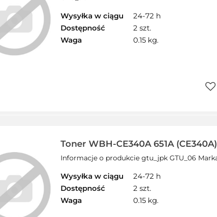
Wysyłka w ciągu
24-72 h
Dostępność
2 szt.
Waga
0.15 kg.
Do
prz
Toner WBH-CE340A 651A (CE340A) 
WHITEBOX zamiennik HP SALE
Informacje o produkcie gtu_jpk GTU_06 Mark
Wysyłka w ciągu
24-72 h
Dostępność
2 szt.
Waga
0.15 kg.