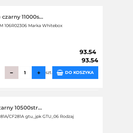
 czarny 11000s
OEM 106R02306 Marka Whitebox
93.54
93.54
szt.
DO KOSZYKA
echowalni
arny 10500str
 81A/CF281A gtu_jpk GTU_06 Rodzaj