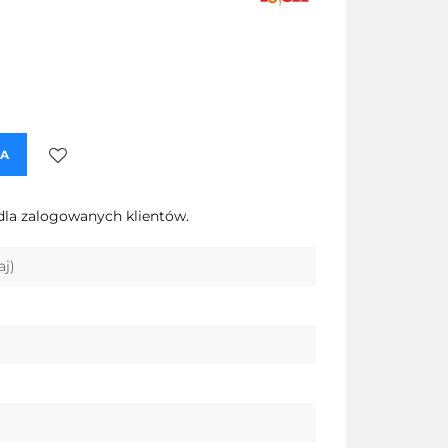
KA
Do
dla zalogowanych klientów.
przechowalni
aj)