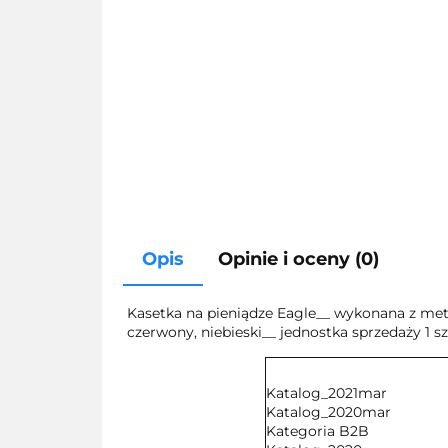
Opis
Opinie i oceny (0)
Kasetka na pieniądze Eagle__ wykonana z meta
czerwony, niebieski__ jednostka sprzedaży 1 s
Katalog_2021mar
Katalog_2020mar
Kategoria B2B