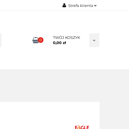
Strefa klienta
TAKT
Zaloguj się
Zarejestruj się
Dodaj zgłoszenie
TWÓJ KOSZYK
0
0,00 zł
Zgody cookies