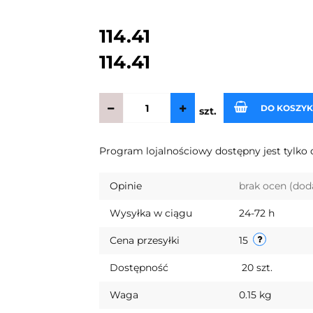
114.41
114.41
DO KOSZY
szt.
Program lojalnościowy dostępny jest tylko 
Opinie
brak ocen
(dod
Wysyłka w ciągu
24-72 h
Cena przesyłki
15
Dostępność
20
szt.
Waga
0.15 kg