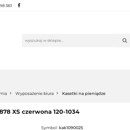
698 383
IE
NOWOŚCI
AKTUALNOŚCI
O NAS
KON
ORIE
NOWOŚCI
AKTUALNOŚCI
O NAS
KONTAKT
omia
Wyposażenie biura
Kasetki na pieniądze
878 XS czerwona 120-1034
Symbol:
kak1090025