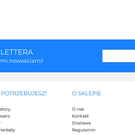
SLETTERA
kimi nowościami!
 POTRZEBUJESZ!
O SKLEPIE
3Z
atory
O nas
ksero
Kontakt
y
Dostawa
herbaty
Regulamin