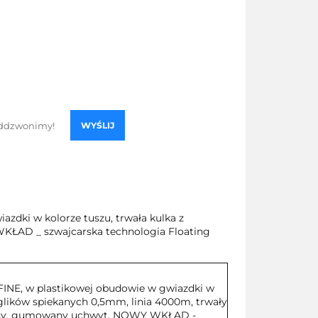
WYŚLIJ
dki w kolorze tuszu, trwała kulka z
KŁAD _ szwajcarska technologia Floating
NE, w plastikowej obudowie w gwiazdki w
ęglików spiekanych 0,5mm, linia 4000m, trwały
dny, gumowany uchwyt, NOWY WKŁAD -