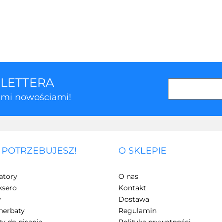
SLETTERA
kimi nowościami!
 POTRZEBUJESZ!
O SKLEPIE
3Z
atory
O nas
ksero
Kontakt
y
Dostawa
herbaty
Regulamin