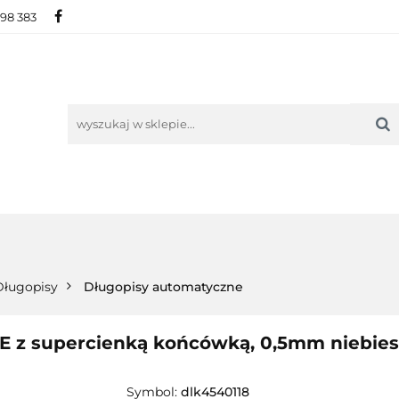
698 383
IE
NOWOŚCI
AKTUALNOŚCI
O NAS
KON
ORIE
NOWOŚCI
AKTUALNOŚCI
O NAS
KONTAKT
Długopisy
Długopisy automatyczne
 z supercienką końcówką, 0,5mm niebies
Symbol:
dlk4540118