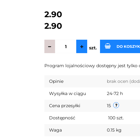
2.90
2.90
DO KOSZY
szt.
Program lojalnościowy dostępny jest tylko 
Opinie
brak ocen
(dod
Wysyłka w ciągu
24-72 h
Cena przesyłki
15
Dostępność
100
szt.
Waga
0.15 kg