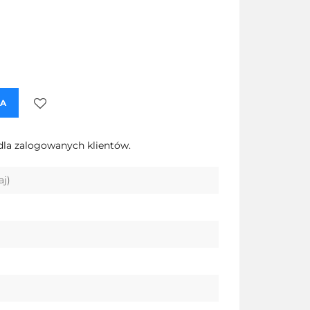
KA
Do
dla zalogowanych klientów.
przechowalni
aj)