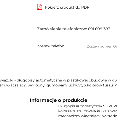
Pobierz produkt do PDF
Zamówienie telefoniczne: 691 698 383
Zostaw telefon
zdki - długopisy automatyczne w plastikowej obudowie w gwiaz
zm włączający, wygodny, gumowany uchwyt, 5 kolorów tuszu, W
Informacje o produkcie
Długopis automatyczny SUPERFI
kolorze tuszu, trwała kulka z w
mechanizm włączający, wygo