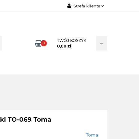
Strefa klienta
TAKT
Zaloguj się
Zarejestruj się
Dodaj zgłoszenie
TWÓJ KOSZYK
0
0,00 zł
Zgody cookies
ki TO-069 Toma
Toma