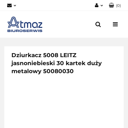
(
0
)
Zaloguj się
Zarejestruj się
Dodaj zgłoszenie
Zgody cookies
Dziurkacz 5008 LEITZ
jasnoniebieski 30 kartek duży
metalowy 50080030