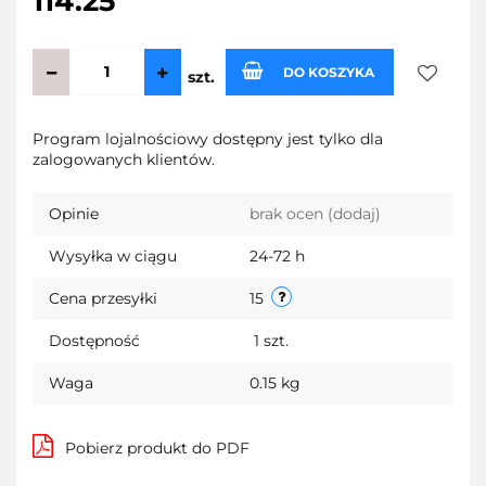
114.25
DO KOSZYKA
szt.
Do
Program lojalnościowy dostępny jest tylko dla
zalogowanych klientów.
przecho
Opinie
brak ocen
(dodaj)
Wysyłka w ciągu
24-72 h
Cena przesyłki
15
Dostępność
1
szt.
Waga
0.15 kg
Pobierz produkt do PDF