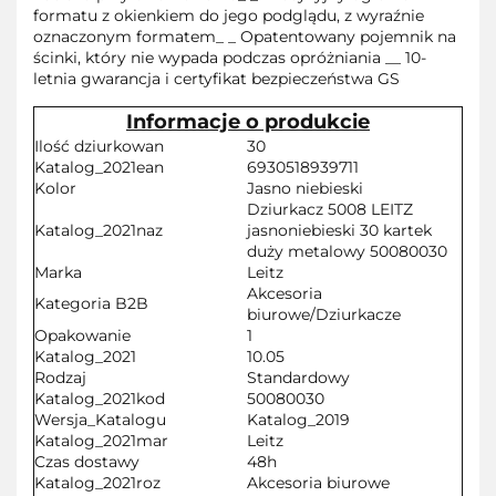
formatu z okienkiem do jego podglądu, z wyraźnie
oznaczonym formatem_ _ Opatentowany pojemnik na
ścinki, który nie wypada podczas opróżniania __ 10-
letnia gwarancja i certyfikat bezpieczeństwa GS
Informacje o produkcie
Ilość dziurkowan
30
Katalog_2021ean
6930518939711
Kolor
Jasno niebieski
Dziurkacz 5008 LEITZ
Katalog_2021naz
jasnoniebieski 30 kartek
duży metalowy 50080030
Marka
Leitz
Akcesoria
Kategoria B2B
biurowe/Dziurkacze
Opakowanie
1
Katalog_2021
10.05
Rodzaj
Standardowy
Katalog_2021kod
50080030
Wersja_Katalogu
Katalog_2019
Katalog_2021mar
Leitz
Czas dostawy
48h
Katalog_2021roz
Akcesoria biurowe