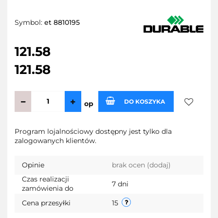
Symbol:
et 8810195
121.58
121.58
DO KOSZYKA
op
Do
Program lojalnościowy dostępny jest tylko dla
zalogowanych klientów.
przechow
Opinie
brak ocen
(dodaj)
Czas realizacji
7 dni
zamówienia do
Cena przesyłki
15