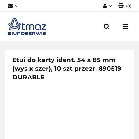
(
0
)
Zaloguj się
Zarejestruj się
Dodaj zgłoszenie
Zgody cookies
Etui do karty ident. 54 x 85 mm
(wys x szer), 10 szt przezr. 890519
DURABLE