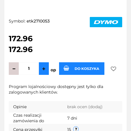
Symbol:
etk2710053
172.96
172.96
DO KOSZYKA
op
Do
Program lojalnościowy dostępny jest tylko dla
zalogowanych klientów.
przechow
Opinie
brak ocen
(dodaj)
Czas realizacji
7 dni
zamówienia do
Cena przesyłki
15