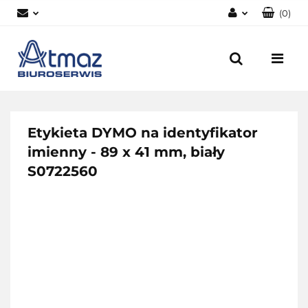
(
0
)
Zaloguj się
Zarejestruj się
Dodaj zgłoszenie
Zgody cookies
Etykieta DYMO na identyfikator
imienny - 89 x 41 mm, biały
S0722560