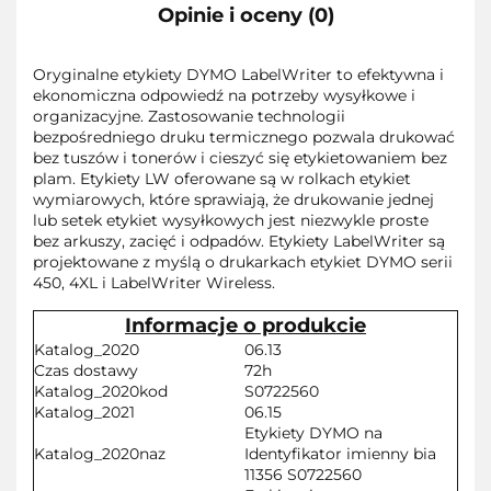
Opinie i oceny (0)
Oryginalne etykiety DYMO LabelWriter to efektywna i
ekonomiczna odpowiedź na potrzeby wysyłkowe i
organizacyjne. Zastosowanie technologii
bezpośredniego druku termicznego pozwala drukować
bez tuszów i tonerów i cieszyć się etykietowaniem bez
plam. Etykiety LW oferowane są w rolkach etykiet
wymiarowych, które sprawiają, że drukowanie jednej
lub setek etykiet wysyłkowych jest niezwykle proste
bez arkuszy, zacięć i odpadów. Etykiety LabelWriter są
projektowane z myślą o drukarkach etykiet DYMO serii
450, 4XL i LabelWriter Wireless.
Informacje o produkcie
Katalog_2020
06.13
Czas dostawy
72h
Katalog_2020kod
S0722560
Katalog_2021
06.15
Etykiety DYMO na
Katalog_2020naz
Identyfikator imienny bia
11356 S0722560