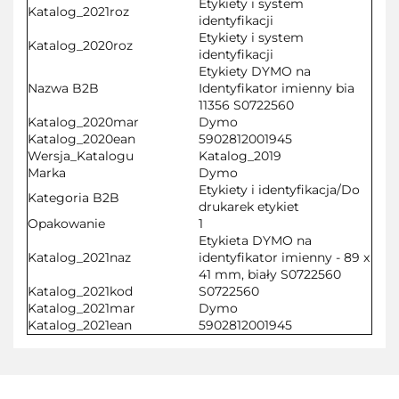
Etykiety i system
Katalog_2021roz
identyfikacji
Etykiety i system
Katalog_2020roz
identyfikacji
Etykiety DYMO na
Nazwa B2B
Identyfikator imienny bia
11356 S0722560
Katalog_2020mar
Dymo
Katalog_2020ean
5902812001945
Wersja_Katalogu
Katalog_2019
Marka
Dymo
Etykiety i identyfikacja/Do
Kategoria B2B
drukarek etykiet
Opakowanie
1
Etykieta DYMO na
Katalog_2021naz
identyfikator imienny - 89 x
41 mm, biały S0722560
Katalog_2021kod
S0722560
Katalog_2021mar
Dymo
Katalog_2021ean
5902812001945