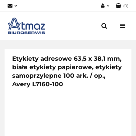
(
0
)
Zaloguj się
Zarejestruj się
Dodaj zgłoszenie
Zgody cookies
Etykiety adresowe 63,5 x 38,1 mm,
białe etykiety papierowe, etykiety
samoprzylepne 100 ark. / op.,
Avery L7160-100