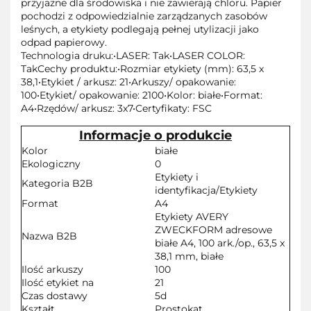
przyjazne dla środowiska i nie zawierają chloru. Papier
pochodzi z odpowiedzialnie zarządzanych zasobów
leśnych, a etykiety podlegają pełnej utylizacji jako
odpad papierowy.
Technologia druku:•LASER: Tak•LASER COLOR:
TakCechy produktu:•Rozmiar etykiety (mm): 63,5 x
38,1•Etykiet / arkusz: 21•Arkuszy/ opakowanie:
100•Etykiet/ opakowanie: 2100•Kolor: białe•Format:
A4•Rzędów/ arkusz: 3x7•Certyfikaty: FSC
Informacje o produkcie
Kolor
białe
Ekologiczny
0
Etykiety i
Kategoria B2B
identyfikacja/Etykiety
Format
A4
Etykiety AVERY
ZWECKFORM adresowe
Nazwa B2B
białe A4, 100 ark./op., 63,5 x
38,1 mm, białe
Ilość arkuszy
100
Ilość etykiet na
21
Czas dostawy
5d
Kształt
Prostokąt