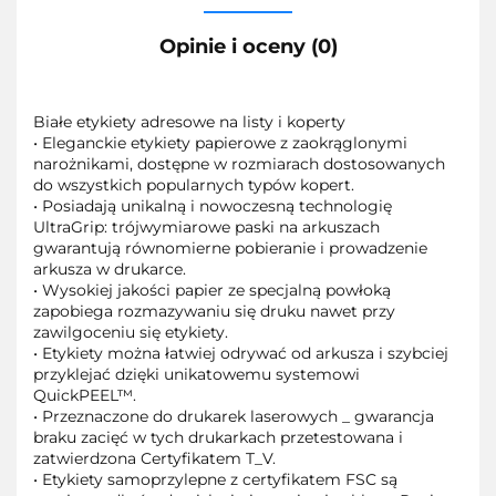
Opinie i oceny (0)
Białe etykiety adresowe na listy i koperty
• Eleganckie etykiety papierowe z zaokrąglonymi
narożnikami, dostępne w rozmiarach dostosowanych
do wszystkich popularnych typów kopert.
• Posiadają unikalną i nowoczesną technologię
UltraGrip: trójwymiarowe paski na arkuszach
gwarantują równomierne pobieranie i prowadzenie
arkusza w drukarce.
• Wysokiej jakości papier ze specjalną powłoką
zapobiega rozmazywaniu się druku nawet przy
zawilgoceniu się etykiety.
• Etykiety można łatwiej odrywać od arkusza i szybciej
przyklejać dzięki unikatowemu systemowi
QuickPEEL™.
• Przeznaczone do drukarek laserowych _ gwarancja
braku zacięć w tych drukarkach przetestowana i
zatwierdzona Certyfikatem T_V.
• Etykiety samoprzylepne z certyfikatem FSC są