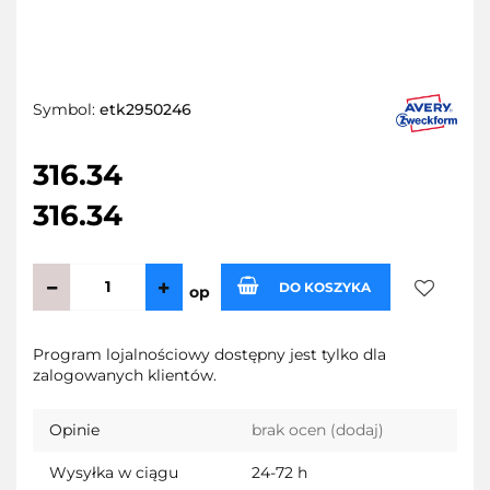
Symbol:
etk2950246
316.34
316.34
DO KOSZYKA
op
Do
Program lojalnościowy dostępny jest tylko dla
zalogowanych klientów.
przechow
Opinie
brak ocen
(dodaj)
Wysyłka w ciągu
24-72 h